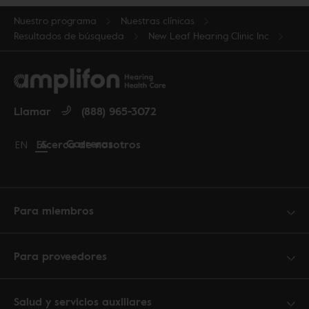
Nuestro programa
Nuestras clínicas
Resultados de búsqueda
New Leaf Hearing Clinic Inc
Llamar
(888) 965-3072
Carreras
Acerca de nosotros
Change language to English
EN
Cambiar idioma a español
ES
Para miembros
Para proveedores
Salud y servicios auxiliares