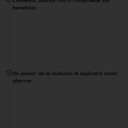
Llámenos, solicite cita o compruebe sus
beneficios
Un asesor de la audición le explicará cómo
ahorrar