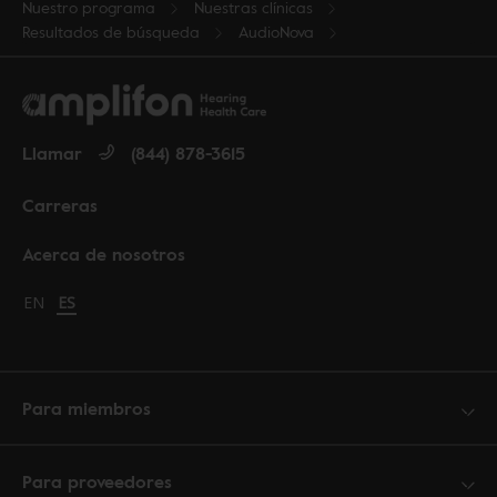
Nuestro programa
Nuestras clínicas
Resultados de búsqueda
AudioNova
Llamar
(844) 878-3615
Carreras
Acerca de nosotros
Change language to English
EN
Cambiar idioma a español
ES
Para miembros
Para proveedores