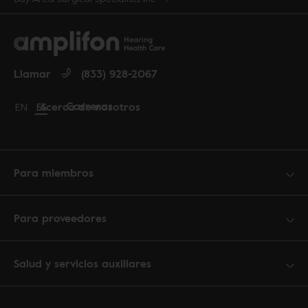
Llamar
(833) 928-2067
Carreras
Acerca de nosotros
Change language to English
EN
Cambiar idioma a español
ES
Para miembros
Para proveedores
Salud y servicios auxiliares