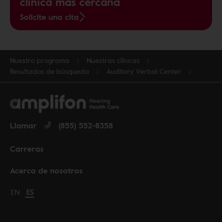
clínica más cercana
Solicite una cita
Nuestro programa
Nuestras clínicas
Resultados de búsqueda
Auditory Verbal Center
Llamar
(855) 552-8358
Carreras
Acerca de nosotros
Change language to English
EN
Cambiar idioma a español
ES