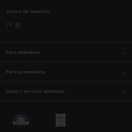
Acerca de nosotros
Change language to English
EN
Cambiar idioma a español
ES
Para miembros
Para proveedores
Salud y servicios auxiliares