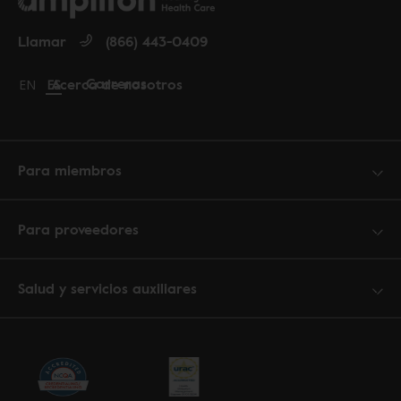
Llamar
(866) 443-0409
Carreras
Acerca de nosotros
Change language to English
EN
Cambiar idioma a español
ES
Para miembros
Para proveedores
Salud y servicios auxiliares