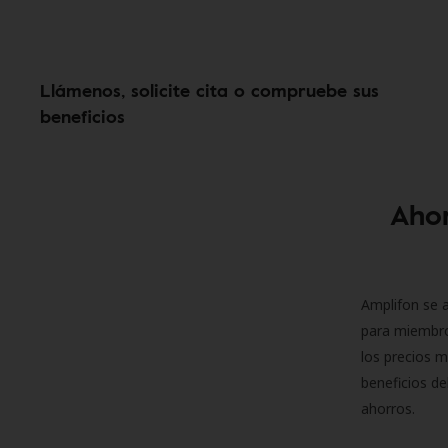
Llámenos, solicite cita o compruebe sus
beneficios
Ahor
Amplifon se a
para miembro
los precios m
beneficios de
ahorros.