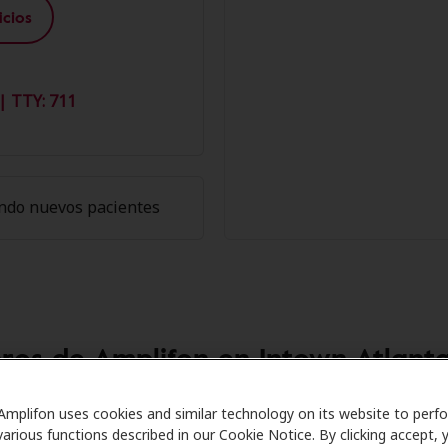
cios
| TTY: 711
ndo nuevos pacientes
bros de Amplifon en Intown Atlant
are se asocia con muchos planes de beneficios y clínicas 
Amplifon uses cookies and similar technology on its website to perf
various functions described in our Cookie Notice. By clicking accept, 
frecer descuentos especiales en audífonos y atención aud