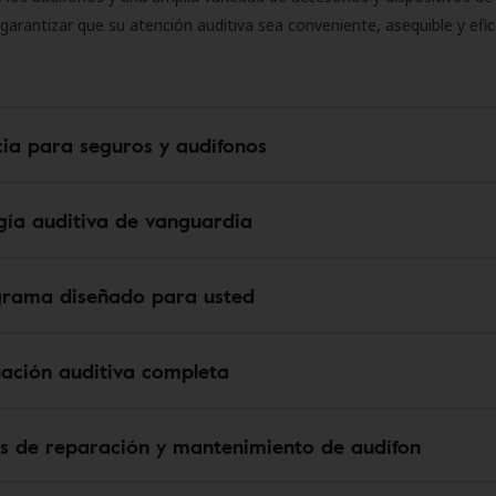
 garantizar que su atención auditiva sea conveniente, asequible y efic
cia para seguros y audífonos
gía auditiva de vanguardia
grama diseñado para usted
uación auditiva completa
os de reparación y mantenimiento de audífon