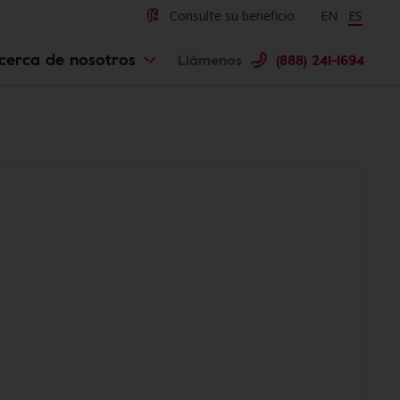
Consulte su beneficio
Change langu
EN
Cambiar 
ES
cerca de nosotros
Llámenos
(888) 241-1694