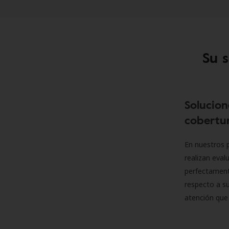
Su 
Solucion
cobertur
En nuestros p
realizan eva
perfectamente
respecto a su
atención que