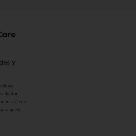
Care
des y
uditiva
se adaptan
orientará con
para que la