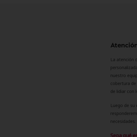
Atención
La atención d
personalizad
nuestro equip
cobertura de 
de lidiar con
Luego de su 
responderemo
necesidades. 
Sepa qué e