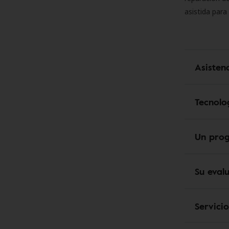
asistida para
Asisten
Tecnolo
Un pro
Su eval
Servici