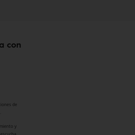
a con
ciones de
s.
miento y
e escucha