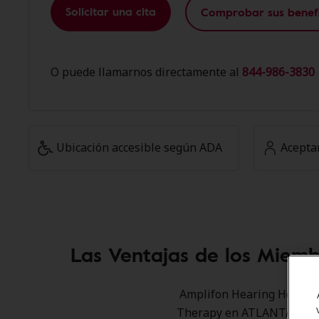
Solicitar una cita
Comprobar sus benefi
O puede llamarnos directamente al
844-986-3830 
Ubicación accesible según ADA
Acepta
Las Ventajas de los Miem
Amplifon Hearing Health C
Therapy en ATLANTA para o