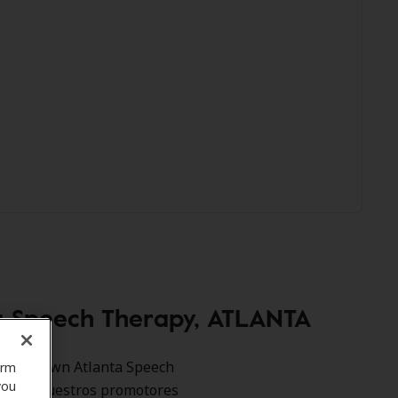
a Speech Therapy, ATLANTA
como Intown Atlanta Speech
orm
you
itiva. Nuestros promotores