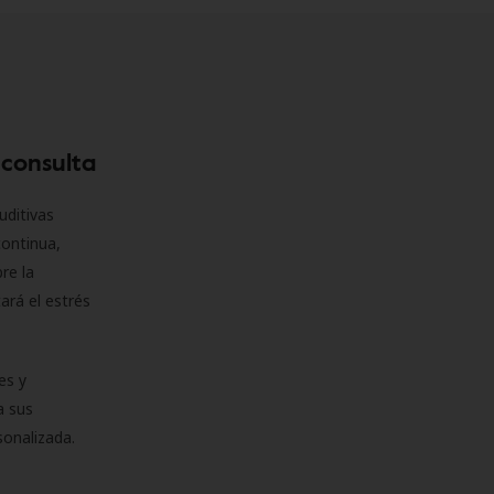
 consulta
uditivas
continua,
re la
ará el estrés
es y
a sus
sonalizada.