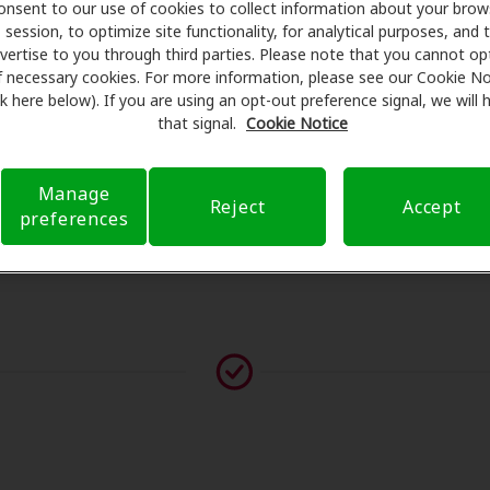
onsent to our use of cookies to collect information about your brow
os y programan exámenes con profesionales licenciados para
session, to optimize site functionality, for analytical purposes, and 
e. Antes de su consulta en Intown Atlanta Speech Therapy, 
vertise to you through third parties. Please note that you cannot op
 cobertura de seguro para reducir sus gastos de bolsillo y d
f necessary cookies. For more information, please see our Cookie No
ink here below). If you are using an opt-out preference signal, we will
r transparente su experiencia de atención auditiva y libera
that signal.
Cookie Notice
 preguntas sobre el seguro y con opciones de pago flexible
Manage
Reject
Accept
preferences
vor contáctenos si no aparece ningún proveedor en esta ub