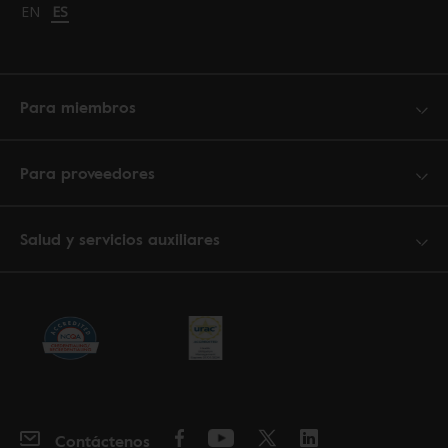
Change language to English
EN
Cambiar idioma a español
ES
Para miembros
Para proveedores
Salud y servicios auxiliares
Contáctenos