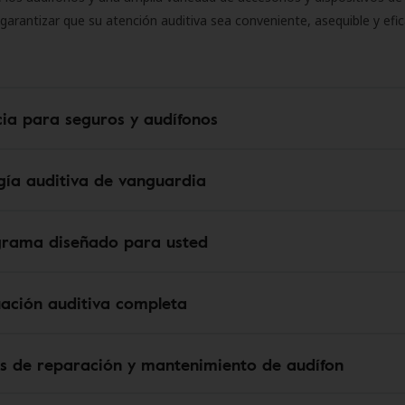
 garantizar que su atención auditiva sea conveniente, asequible y efic
cia para seguros y audífonos
gía auditiva de vanguardia
grama diseñado para usted
uación auditiva completa
os de reparación y mantenimiento de audífon