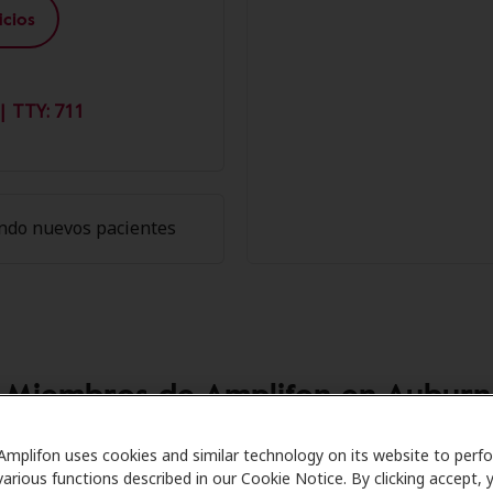
cios
| TTY: 711
ndo nuevos pacientes
s Miembros de Amplifon en Aubur
Care se asocia con muchos planes de beneficios y clínicas
Amplifon uses cookies and similar technology on its website to perf
various functions described in our Cookie Notice. By clicking accept, 
uentos especiales en audífonos y atención auditiva. Nuestr