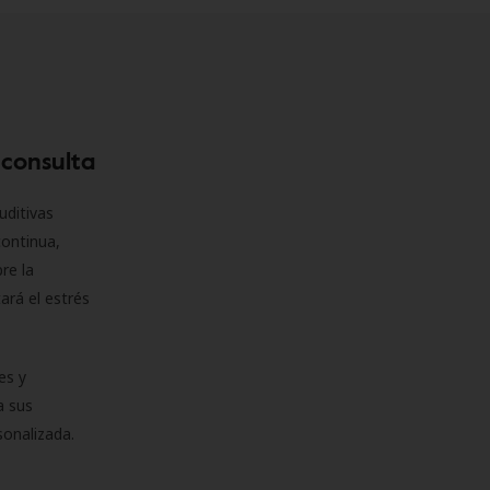
 consulta
uditivas
continua,
re la
ará el estrés
es y
a sus
sonalizada.