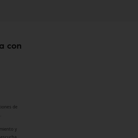
a con
ciones de
s.
miento y
e escucha