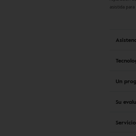
asistida para
Asisten
Tecnolo
Un pro
Su eval
Servici