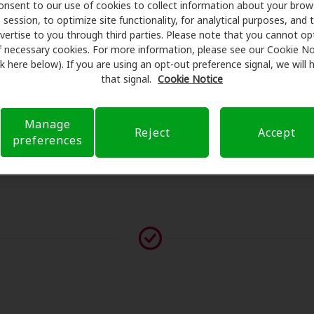
onsent to our use of cookies to collect information about your brow
man exámenes con profesionales licenciados para evaluacio
session, to optimize site functionality, for analytical purposes, and 
tes de su consulta en Auburn Audiology, Amplifon Hearing H
vertise to you through third parties. Please note that you cannot op
eguro para reducir sus gastos de bolsillo y de presentar una 
f necessary cookies. For more information, please see our Cookie No
ink here below). If you are using an opt-out preference signal, we will
xperiencia de atención auditiva y liberarlo de preocupacion
that signal.
Cookie Notice
 sobre el seguro y con opciones de pago flexibles cuando es
Manage
Reject
Accept
preferences
vor contáctenos si no aparece ningún proveedor en esta ub