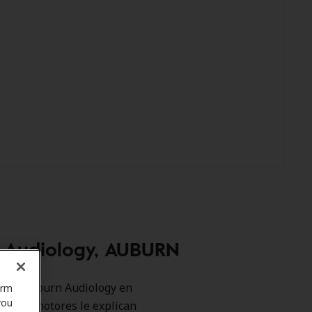
n Audiology, AUBURN
 como Auburn Audiology en
orm
you
os promotores le explican