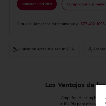
Solicitar una cita
Comprobar sus benefi
O puede llamarnos directamente al
877-492-1003 
Ubicación accesible según ADA
Acepta
Las Ventajas de lo
Amplifon Hearing Health 
AUBURN para ofrecer desc