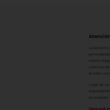
Atención
La atención d
personalizad
nuestro equip
cobertura de 
de lidiar con
Luego de su 
responderemo
necesidades. 
Sepa qué e