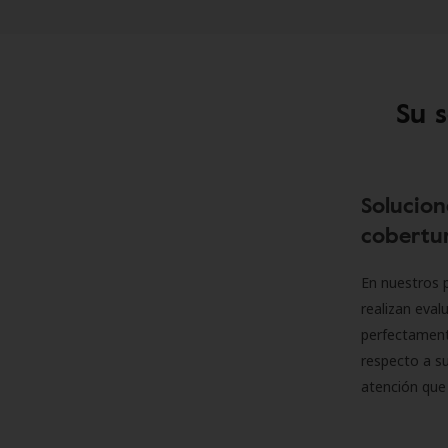
Su 
Solucion
cobertur
En nuestros p
realizan eva
perfectamente
respecto a su
atención que