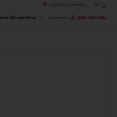
Consulte su beneficio
Change langu
EN
Cambiar 
ES
erca de nosotros
Llámenos
(855) 589-0484