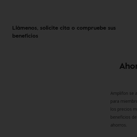
Llámenos, solicite cita o compruebe sus
beneficios
Ahor
Amplifon se a
para miembro
los precios m
beneficios de
ahorros.