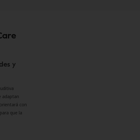
Care
des y
uditiva
se adaptan
orientará con
para que la