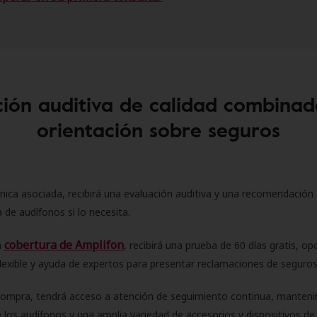
ión auditiva de calidad combinad
orientación sobre seguros
ínica asociada, recibirá una evaluación auditiva y una recomendación
 de audífonos si lo necesita.
cobertura de Amplifon
a
, recibirá una prueba de 60 días gratis, op
flexible y ayuda de expertos para presentar reclamaciones de seguro
compra, tendrá acceso a atención de seguimiento continua, manteni
 los audífonos y una amplia variedad de accesorios y dispositivos d