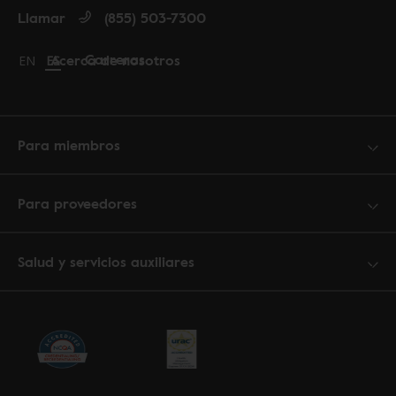
Llamar
(855) 503-7300
Carreras
Acerca de nosotros
Change language to English
EN
Cambiar idioma a español
ES
Para miembros
Para proveedores
Salud y servicios auxiliares