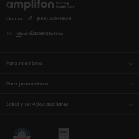
Llamar
(866) 449-0639
Carreras
Acerca de nosotros
Change language to English
EN
Cambiar idioma a español
ES
Para miembros
Para proveedores
Salud y servicios auxiliares