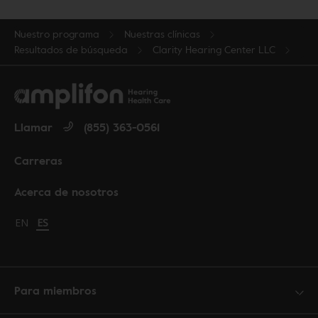
Nuestro programa
Nuestras clínicas
Resultados de búsqueda
Clarity Hearing Center LLC
Llamar
(855) 363-0561
Carreras
Acerca de nosotros
Change language to English
EN
Cambiar idioma a español
ES
Para miembros