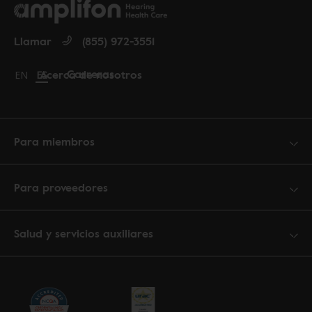
Llamar
(855) 972-3551
Carreras
Acerca de nosotros
Change language to English
EN
Cambiar idioma a español
ES
Para miembros
Para proveedores
Salud y servicios auxiliares