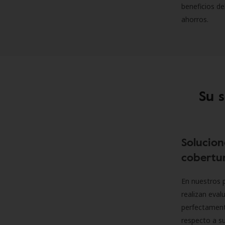
beneficios de
ahorros.
Su 
Solucion
cobertur
En nuestros p
realizan eva
perfectamente
respecto a su