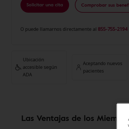
Solicitar una cita
Comprobar sus benefi
O puede llamarnos directamente al
855-755-2194 
Ubicación
Aceptando nuevos
accesible según
pacientes
ADA
Las Ventajas de los Miembr