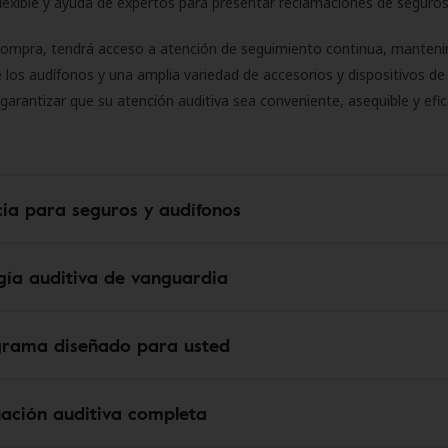
flexible y ayuda de expertos para presentar reclamaciones de seguro
compra, tendrá acceso a atención de seguimiento continua, manteni
 los audífonos y una amplia variedad de accesorios y dispositivos d
 garantizar que su atención auditiva sea conveniente, asequible y efic
cia para seguros y audífonos
gía auditiva de vanguardia
grama diseñado para usted
uación auditiva completa