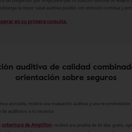
s las preguntas que tenga para que su solución auditiva se adapte 
Obtenga la mejor salud auditiva posible con atención continua y per
sperar en su primera consulta.
ión auditiva de calidad combinad
orientación sobre seguros
ínica asociada, recibirá una evaluación auditiva y una recomendación
 de audífonos si lo necesita.
cobertura de Amplifon
a
, recibirá una prueba de 60 días gratis, op