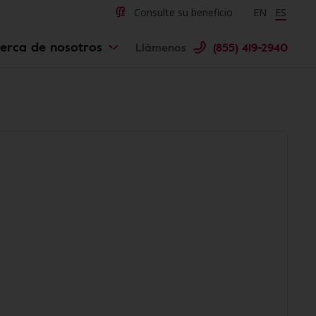
Consulte su beneficio
Change langu
EN
Cambiar 
ES
erca de nosotros
Llámenos
(855) 419-2940