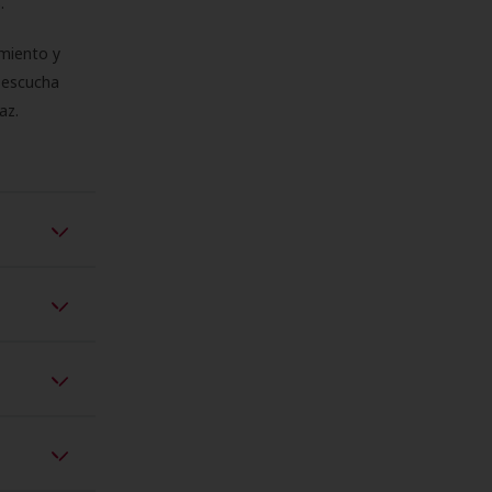
s.
miento y
e escucha
az.