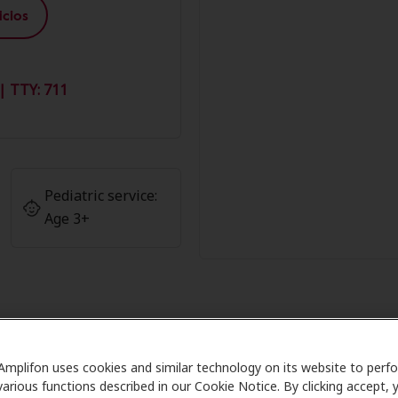
cios
| TTY: 711
Pediatric service:
Age 3+
os de Amplifon en Hearing Technol
Amplifon uses cookies and similar technology on its website to perf
various functions described in our Cookie Notice. By clicking accept, 