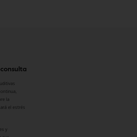
 consulta
uditivas
continua,
re la
ará el estrés
es y