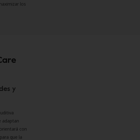
maximizar los
Care
des y
uditiva
se adaptan
orientará con
para que la