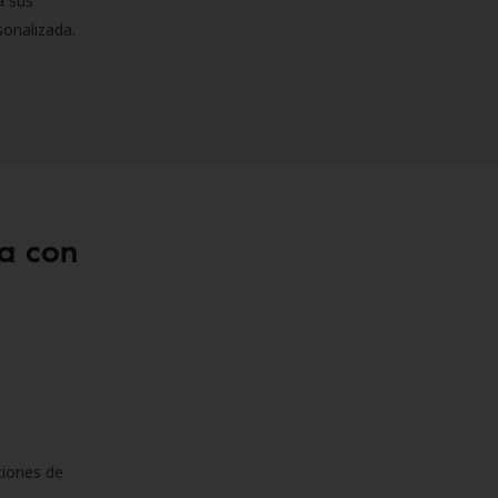
a sus
sonalizada.
a con
ciones de