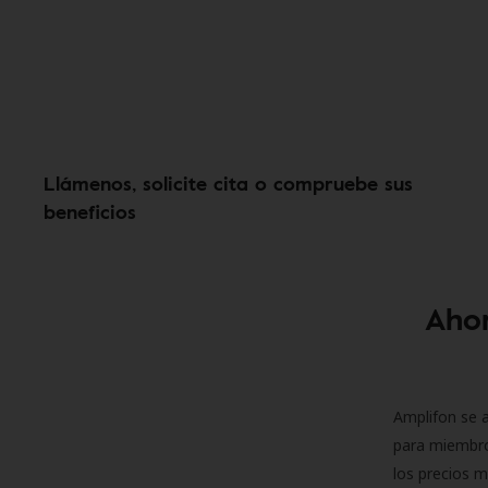
Llámenos, solicite cita o compruebe sus
beneficios
Ahor
Amplifon se a
para miembro
los precios m