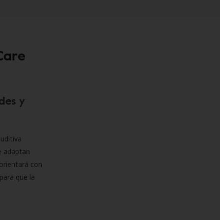
Care
des y
uditiva
se adaptan
orientará con
para que la