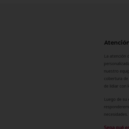
Atención
La atención d
personalizad
nuestro equip
cobertura de 
de lidiar con
Luego de su 
responderemo
necesidades. 
Sepa qué e