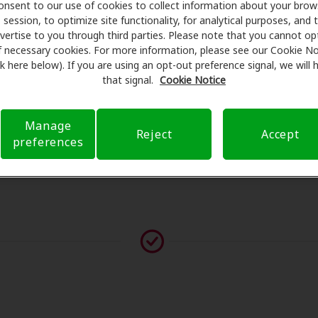
onsent to our use of cookies to collect information about your brow
programan exámenes con profesionales licenciados para eval
session, to optimize site functionality, for analytical purposes, and 
es de su consulta en Audiology Associates Inc, Amplifon Hea
vertise to you through third parties. Please note that you cannot op
a de seguro para reducir sus gastos de bolsillo y de presenta
f necessary cookies. For more information, please see our Cookie No
ink here below). If you are using an opt-out preference signal, we will
arente su experiencia de atención auditiva y liberarlo de p
that signal.
Cookie Notice
guntas sobre el seguro y con opciones de pago flexibles cu
Manage
Reject
Accept
preferences
vor contáctenos si no aparece ningún proveedor en esta ub