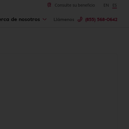
Consulte su beneficio
Change langu
EN
Cambiar 
ES
erca de nosotros
Llámenos
(855) 568-0642