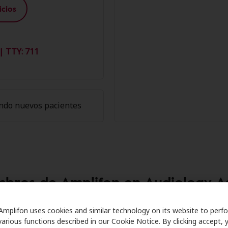
cios
| TTY: 711
ndo nuevos pacientes
mbros de Amplifon en Audiology A
re se asocia con muchos planes de beneficios y clínicas co
Amplifon uses cookies and similar technology on its website to perf
various functions described in our Cookie Notice. By clicking accept, 
er descuentos especiales en audífonos y atención auditiva