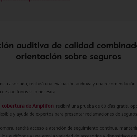
ión auditiva de calidad combinad
orientación sobre seguros
ínica asociada, recibirá una evaluación auditiva y una recomendación
 de audífonos si lo necesita.
cobertura de Amplifon
a
, recibirá una prueba de 60 días gratis, op
flexible y ayuda de expertos para presentar reclamaciones de seguro
compra, tendrá acceso a atención de seguimiento continua, manteni
 los audífonos y una amplia variedad de accesorios y dispositivos d