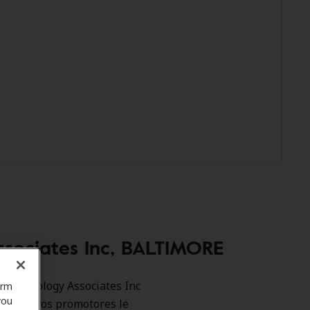
ssociates Inc, BALTIMORE
mo Audiology Associates Inc
orm
you
. Nuestros promotores le