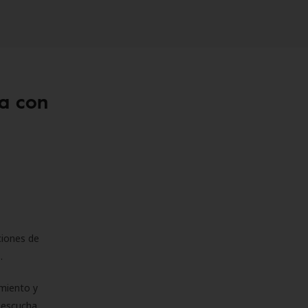
a con
ciones de
s.
miento y
e escucha