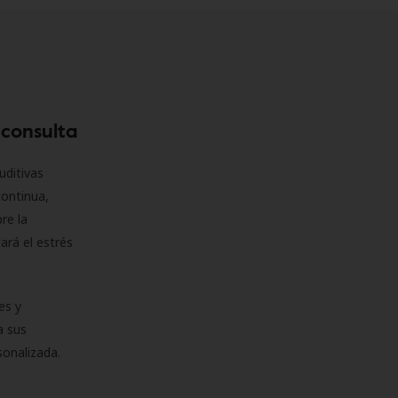
 consulta
uditivas
continua,
re la
ará el estrés
es y
a sus
sonalizada.