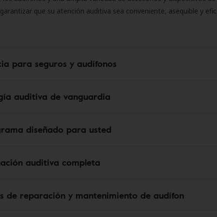
 garantizar que su atención auditiva sea conveniente, asequible y efic
cia para seguros y audífonos
gía auditiva de vanguardia
grama diseñado para usted
uación auditiva completa
os de reparación y mantenimiento de audífon