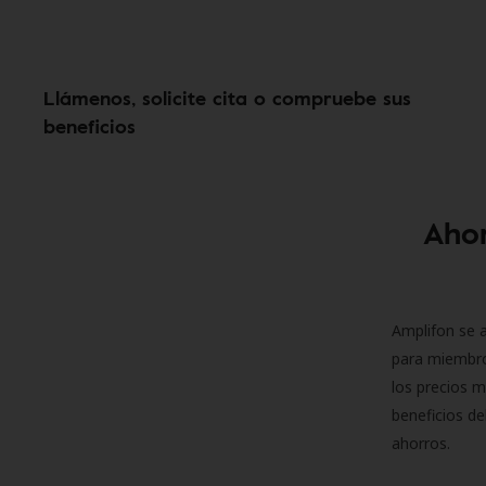
Llámenos, solicite cita o compruebe sus
beneficios
Ahor
Amplifon se a
para miembro
los precios m
beneficios de
ahorros.