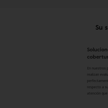
Su 
Solucion
cobertur
En nuestros p
realizan eva
perfectamente
respecto a su
atención que