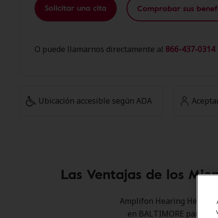
Solicitar una cita
Comprobar sus benefi
O puede llamarnos directamente al
866-437-0314 
Ubicación accesible según ADA
Acepta
Las Ventajas de los Mie
Amplifon Hearing Health Ca
en BALTIMORE para ofrec