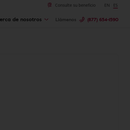
Consulte su beneficio
Change langu
EN
Cambiar 
ES
erca de nosotros
Llámenos
(877) 654-1590