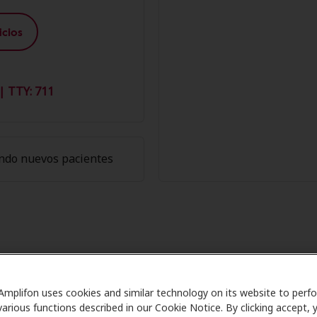
cios
| TTY: 711
ndo nuevos pacientes
Miembros de Amplifon en Acadia H
Amplifon uses cookies and similar technology on its website to perf
re se asocia con muchos planes de beneficios y clínicas co
various functions described in our Cookie Notice. By clicking accept, 