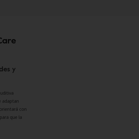
Care
des y
uditiva
se adaptan
orientará con
para que la