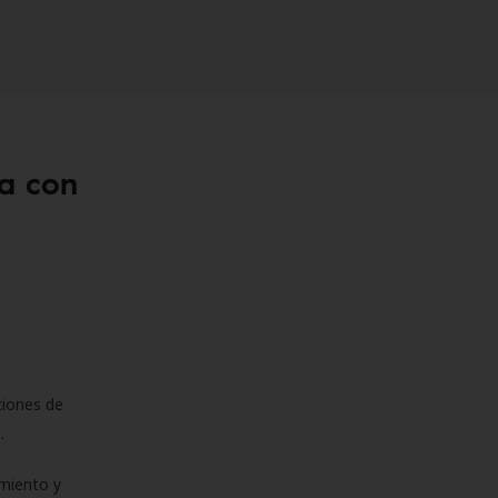
a con
ciones de
s.
miento y