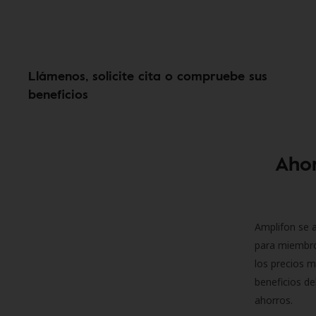
Llámenos, solicite cita o compruebe sus
beneficios
Ahor
Amplifon se a
para miembro
los precios m
beneficios de
ahorros.