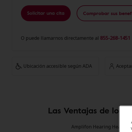
Solicitar una cita
Comprobar sus benefi
O puede llamarnos directamente al
855-268-1451 
Ubicación accesible según ADA
Acepta
Las Ventajas de los 
Amplifon Hearing Health Ca