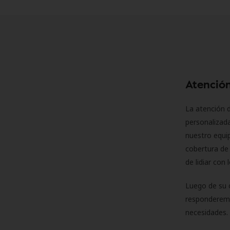
Atención
La atención d
personalizad
nuestro equip
cobertura de 
de lidiar con
Luego de su 
responderemo
necesidades. 