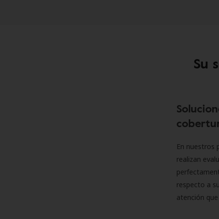
Su 
Solucion
cobertur
En nuestros p
realizan eva
perfectamente
respecto a su
atención que