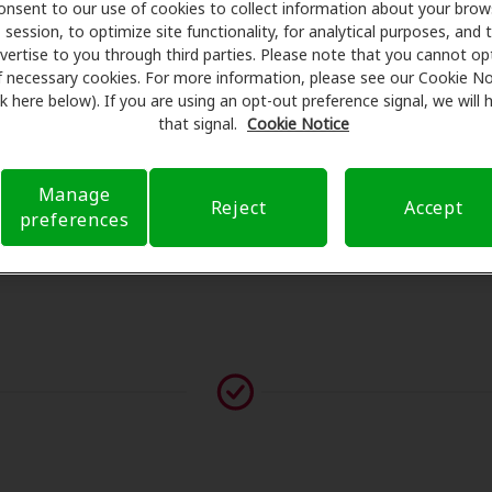
ntos especiales en audífonos y atención auditiva. Nuestros
onsent to our use of cookies to collect information about your brow
session, to optimize site functionality, for analytical purposes, and 
ámenes con profesionales licenciados para evaluaciones, pr
vertise to you through third parties. Please note that you cannot op
sulta en Acadia Hearing Center, Amplifon Hearing Health Car
f necessary cookies. For more information, please see our Cookie No
educir sus gastos de bolsillo y de presentar una derivación
ink here below). If you are using an opt-out preference signal, we will
ia de atención auditiva y liberarlo de preocupaciones con 
that signal.
Cookie Notice
bre el seguro y con opciones de pago flexibles cuando están
Manage
Reject
Accept
preferences
vor contáctenos si no aparece ningún proveedor en esta ub