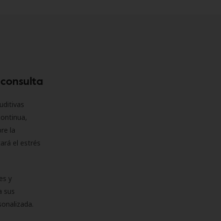
 consulta
uditivas
continua,
re la
ará el estrés
es y
a sus
sonalizada.