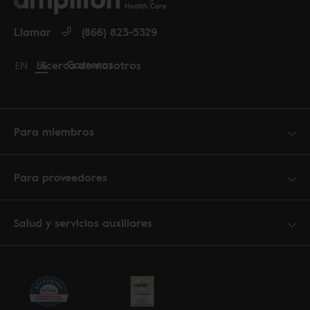
Llamar
(866) 823-5329
Carreras
Acerca de nosotros
Change language to English
EN
Cambiar idioma a español
ES
Para miembros
Para proveedores
Salud y servicios auxiliares