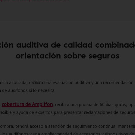
ión auditiva de calidad combinad
orientación sobre seguros
ínica asociada, recibirá una evaluación auditiva y una recomendación
 de audífonos si lo necesita.
cobertura de Amplifon
a
, recibirá una prueba de 60 días gratis, op
flexible y ayuda de expertos para presentar reclamaciones de seguro
compra, tendrá acceso a atención de seguimiento continua, manteni
 los audífonos y una amplia variedad de accesorios y dispositivos d