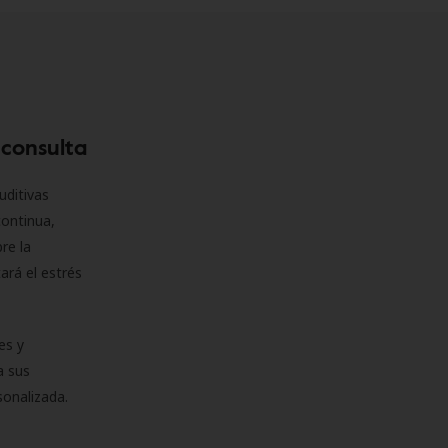
 consulta
uditivas
continua,
re la
ará el estrés
es y
a sus
sonalizada.