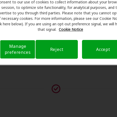
onsent to our use of cookies to collect information about your brow
man exámenes con profesionales licenciados para evaluacio
session, to optimize site functionality, for analytical purposes, and 
tes de su consulta en Kimberly S Hoffer, Amplifon Hearing H
vertise to you through third parties. Please note that you cannot op
eguro para reducir sus gastos de bolsillo y de presentar una 
f necessary cookies. For more information, please see our Cookie No
ink here below). If you are using an opt-out preference signal, we will
xperiencia de atención auditiva y liberarlo de preocupacion
that signal.
Cookie Notice
 sobre el seguro y con opciones de pago flexibles cuando es
Manage
Reject
Accept
preferences
vor contáctenos si no aparece ningún proveedor en esta ub