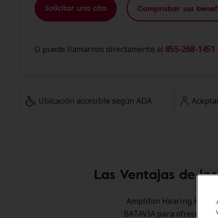
Solicitar una cita
Comprobar sus benefi
O puede llamarnos directamente al
855-268-1451 
Ubicación accesible según ADA
Acepta
Las Ventajas de lo
Amplifon Hearing Health 
BATAVIA para ofrecer desc