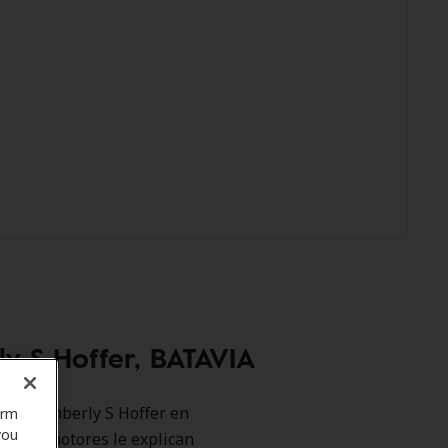
y S Hoffer, BATAVIA
como Kimberly S Hoffer en
orm
you
ros promotores le explican