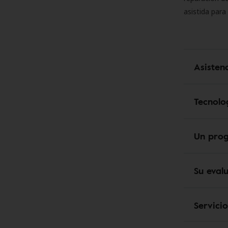
asistida para
Asisten
Tecnolo
Un pro
Su eval
Servici