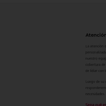
Atención
La atención d
personalizad
nuestro equip
cobertura de 
de lidiar con
Luego de su 
responderemo
necesidades. 
Sepa qué e