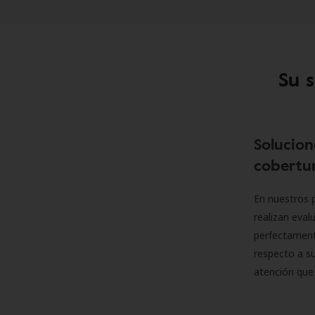
Su 
Solucion
cobertur
En nuestros p
realizan eva
perfectamente
respecto a su
atención que