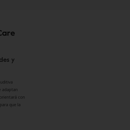
Care
des y
uditiva
se adaptan
orientará con
para que la