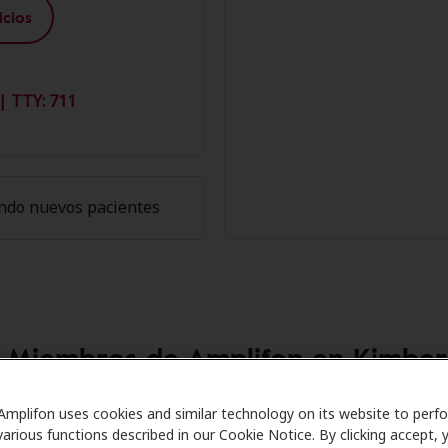
cios
| TTY: 711
ndo nuevos pacientes
s Miembros de Amplifon en Kimberl
Care se asocia con muchos planes de beneficios y clínicas 
Amplifon uses cookies and similar technology on its website to perf
various functions described in our Cookie Notice. By clicking accept, 
uentos especiales en audífonos y atención auditiva. Nuest