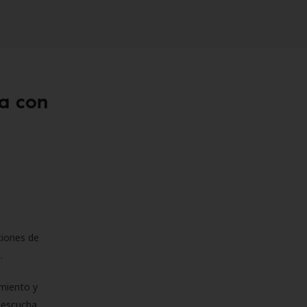
a con
ciones de
s.
miento y
e escucha