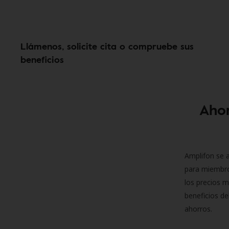
Llámenos, solicite cita o compruebe sus
beneficios
Ahor
Amplifon se a
para miembro
los precios m
beneficios de
ahorros.