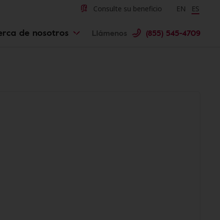
Consulte su beneficio
Change langu
EN
Cambiar 
ES
erca de nosotros
Llámenos
(855) 545-4709