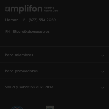
Llamar
(877) 554-2069
Carreras
Acerca de nosotros
Change language to English
EN
Cambiar idioma a español
ES
Para miembros
Para proveedores
Salud y servicios auxiliares