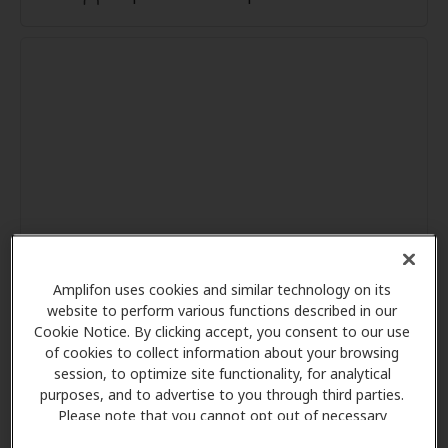
Amplifon uses cookies and similar technology on its
website to perform various functions described in our
Cookie Notice. By clicking accept, you consent to our use
of cookies to collect information about your browsing
session, to optimize site functionality, for analytical
purposes, and to advertise to you through third parties.
Please note that you cannot opt out of necessary
cookies. For more information, please see our Cookie