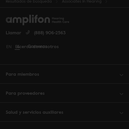
Resultados de búsqueda
Associates In Hearing
Llamar
(888) 906-2563
Carreras
Acerca de nosotros
Change language to English
EN
Cambiar idioma a español
ES
Para miembros
Para proveedores
Salud y servicios auxiliares