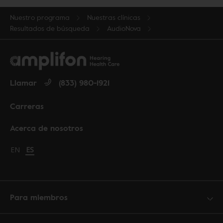
Nuestro programa
Nuestras clínicas
Resultados de búsqueda
AudioNova
Llamar
(833) 980-1921
Carreras
Acerca de nosotros
Change language to English
EN
Cambiar idioma a español
ES
Para miembros