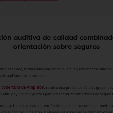
ión auditiva de calidad combinad
orientación sobre seguros
ínica asociada, recibirá una evaluación auditiva y una recomendación
 de audífonos si lo necesita.
cobertura de Amplifon
a
, recibirá una prueba de 60 días gratis, op
flexible y ayuda de expertos para presentar reclamaciones de seguro
compra, tendrá acceso a atención de seguimiento continua, manteni
 los audífonos y una amplia variedad de accesorios y dispositivos d