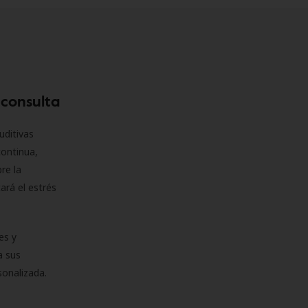
 consulta
uditivas
continua,
re la
ará el estrés
es y
a sus
sonalizada.