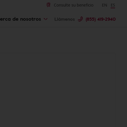
Consulte su beneficio
Change langu
EN
Cambiar 
ES
erca de nosotros
Llámenos
(855) 419-2940