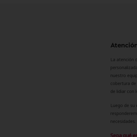
Atención
La atención d
personalizad
nuestro equip
cobertura de 
de lidiar con
Luego de su 
responderemo
necesidades. 
Sepa qué e