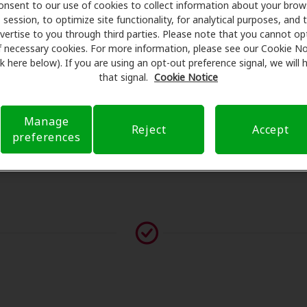
onsent to our use of cookies to collect information about your brow
programan exámenes con profesionales licenciados para eval
session, to optimize site functionality, for analytical purposes, and 
tes de su consulta en Accucare Audiology And Hearing, Ampli
vertise to you through third parties. Please note that you cannot op
cobertura de seguro para reducir sus gastos de bolsillo y de 
f necessary cookies. For more information, please see our Cookie No
ink here below). If you are using an opt-out preference signal, we will
r transparente su experiencia de atención auditiva y libera
that signal.
Cookie Notice
 preguntas sobre el seguro y con opciones de pago flexible
Manage
Reject
Accept
preferences
vor contáctenos si no aparece ningún proveedor en esta ub