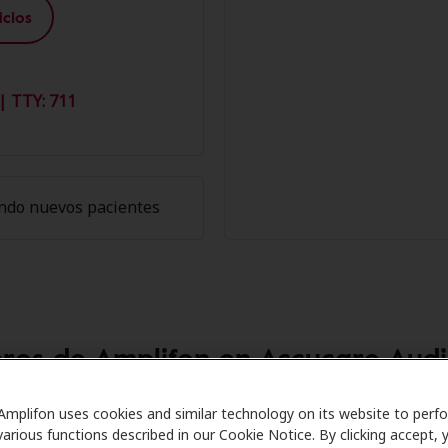
cios
| TTY: 711
ndo nuevos pacientes
bros de Amplifon en Accucare Audi
are se asocia con muchos planes de beneficios y clínicas c
Amplifon uses cookies and similar technology on its website to perf
various functions described in our Cookie Notice. By clicking accept, 
recer descuentos especiales en audífonos y atención auditi