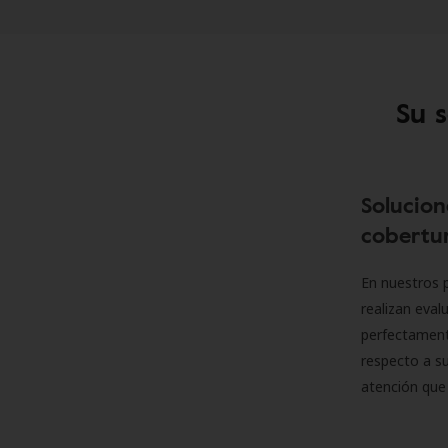
Su 
Solucion
cobertur
En nuestros p
realizan eva
perfectamente
respecto a su
atención que