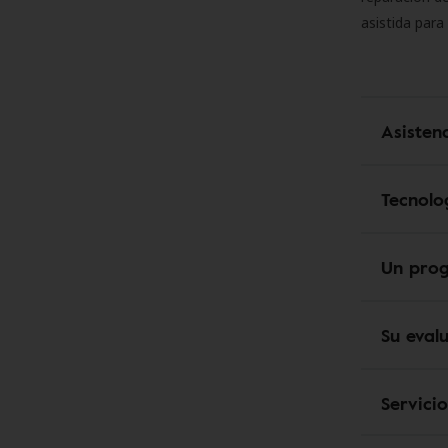
asistida para
Asisten
Tecnolo
Un pro
Su eval
Servici