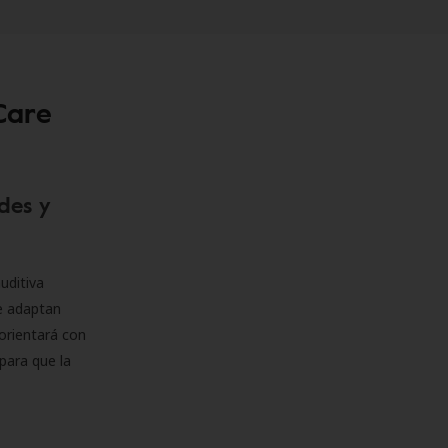
Care
des y
uditiva
se adaptan
orientará con
para que la