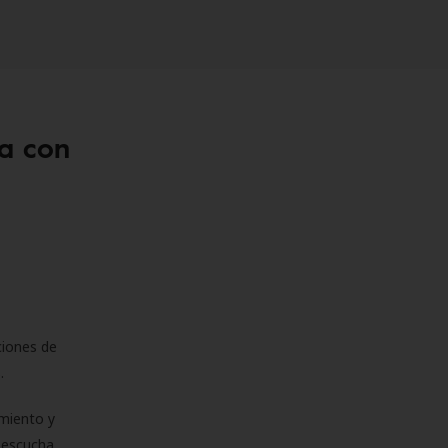
a con
ciones de
s.
miento y
e escucha