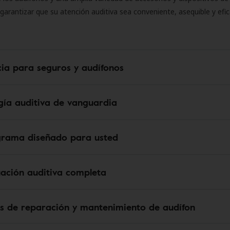
 garantizar que su atención auditiva sea conveniente, asequible y efic
cia para seguros y audífonos
gía auditiva de vanguardia
grama diseñado para usted
uación auditiva completa
os de reparación y mantenimiento de audífon