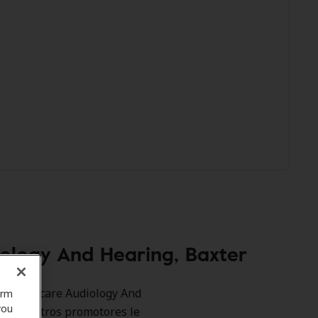
ology And Hearing, Baxter
omo Accucare Audiology And
orm
you
va. Nuestros promotores le