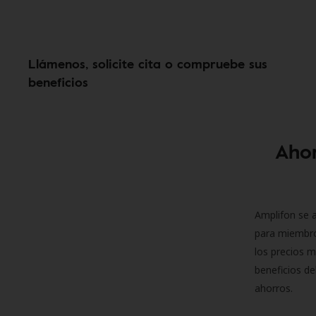
Llámenos, solicite cita o compruebe sus
beneficios
Ahor
Amplifon se a
para miembro
los precios m
beneficios de
ahorros.