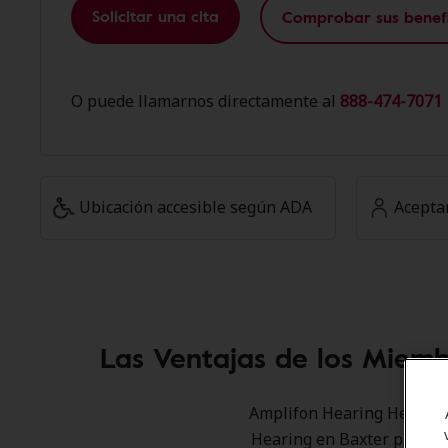
Solicitar una cita
Comprobar sus benefi
O puede llamarnos directamente al
888-474-7071 
Ubicación accesible según ADA
Acepta
Las Ventajas de los Miem
Amplifon Hearing Health C
Hearing en Baxter para of