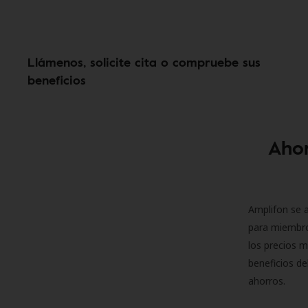
Llámenos, solicite cita o compruebe sus
beneficios
Ahor
Amplifon se a
para miembro
los precios m
beneficios de
ahorros.