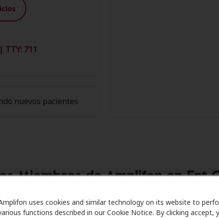
cios
| TTY: 711
ndo nuevos pacientes
los Miembros de Amplifon en Ent Cl
re se asocia con muchos planes de beneficios y clínicas com
Amplifon uses cookies and similar technology on its website to perf
various functions described in our Cookie Notice. By clicking accept, 
s especiales en audífonos y atención auditiva. Nuestros pro