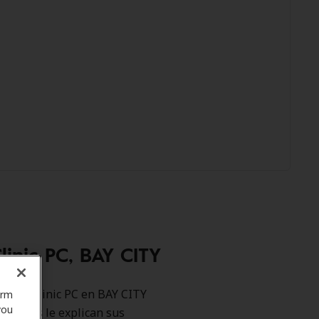
inic PC, BAY CITY
o Ent Clinic PC en BAY CITY
orm
you
motores le explican sus