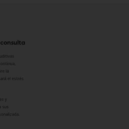
 consulta
uditivas
continua,
re la
ará el estrés
es y
a sus
sonalizada.