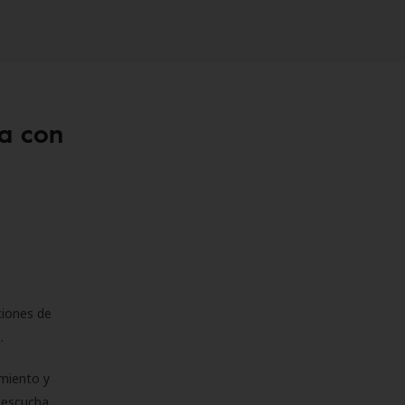
a con
ciones de
s.
miento y
e escucha