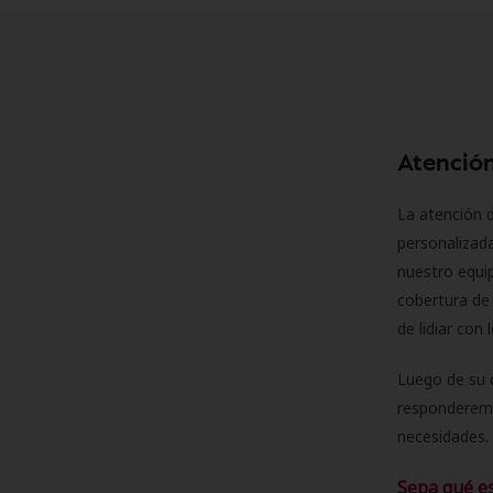
Atención
La atención d
personalizad
nuestro equip
cobertura de 
de lidiar con
Luego de su 
responderemo
necesidades. 
Sepa qué e