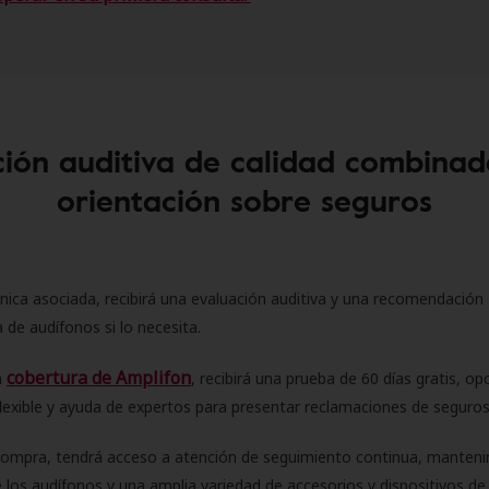
ión auditiva de calidad combinad
orientación sobre seguros
ínica asociada, recibirá una evaluación auditiva y una recomendación
 de audífonos si lo necesita.
cobertura de Amplifon
a
, recibirá una prueba de 60 días gratis, op
flexible y ayuda de expertos para presentar reclamaciones de seguro
compra, tendrá acceso a atención de seguimiento continua, manteni
 los audífonos y una amplia variedad de accesorios y dispositivos d