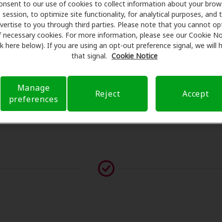
onsent to our use of cookies to collect information about your brow
ámenes con profesionales licenciados para evaluaciones, pr
session, to optimize site functionality, for analytical purposes, and 
sulta en Ent Clinic PC, Amplifon Hearing Health Care se encar
vertise to you through third parties. Please note that you cannot op
r sus gastos de bolsillo y de presentar una derivación. Nue
f necessary cookies. For more information, please see our Cookie No
ink here below). If you are using an opt-out preference signal, we will
ia de atención auditiva y liberarlo de preocupaciones con 
that signal.
Cookie Notice
bre el seguro y con opciones de pago flexibles cuando están
Manage
Reject
Accept
preferences
vor contáctenos si no aparece ningún proveedor en esta ub