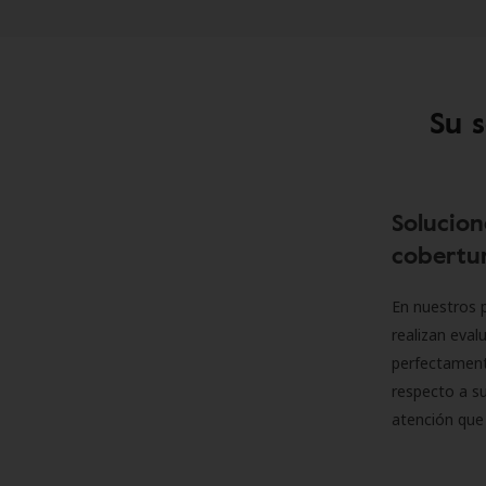
Su 
Solucion
cobertur
En nuestros p
realizan eva
perfectamente
respecto a su
atención que