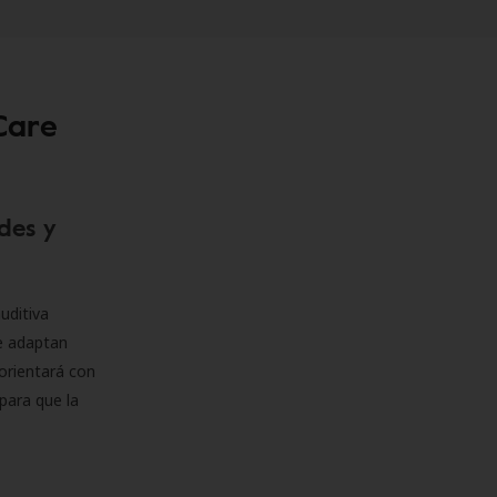
Care
des y
uditiva
se adaptan
orientará con
para que la