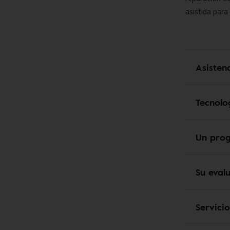
asistida para
Asisten
Tecnolo
Un pro
Su eval
Servici