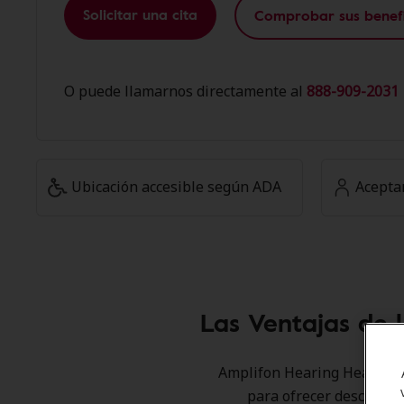
Solicitar una cita
Comprobar sus benefi
O puede llamarnos directamente al
888-909-2031 
Ubicación accesible según ADA
Acepta
Las Ventajas de 
Amplifon Hearing Health Ca
para ofrecer descuento