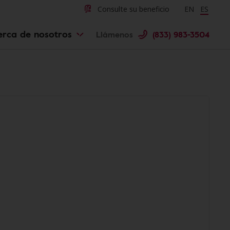
Consulte su beneficio
Change langu
EN
Cambiar 
ES
erca de nosotros
Llámenos
(833) 983-3504