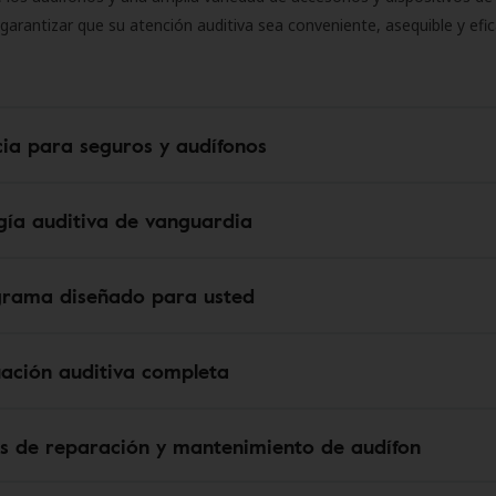
 garantizar que su atención auditiva sea conveniente, asequible y efic
cia para seguros y audífonos
gía auditiva de vanguardia
grama diseñado para usted
uación auditiva completa
os de reparación y mantenimiento de audífon