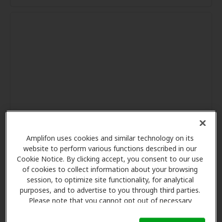
Amplifon uses cookies and similar technology on its
website to perform various functions described in our
Cookie Notice. By clicking accept, you consent to our use
of cookies to collect information about your browsing
session, to optimize site functionality, for analytical
purposes, and to advertise to you through third parties.
Please note that you cannot opt out of necessary
cookies. For more information, please see our Cookie
Notice (link here below). If you are using an opt-out