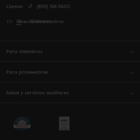
Llamar
(855) 516-3603
Carreras
Acerca de nosotros
Change language to English
EN
Cambiar idioma a español
ES
Para miembros
Para proveedores
Salud y servicios auxiliares