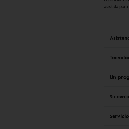
asistida para
Asisten
Tecnolo
Un pro
Su eval
Servici