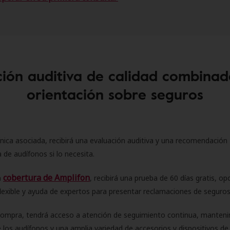
ión auditiva de calidad combinad
orientación sobre seguros
ínica asociada, recibirá una evaluación auditiva y una recomendación
 de audífonos si lo necesita.
cobertura de Amplifon
a
, recibirá una prueba de 60 días gratis, op
flexible y ayuda de expertos para presentar reclamaciones de seguro
compra, tendrá acceso a atención de seguimiento continua, manteni
 los audífonos y una amplia variedad de accesorios y dispositivos d