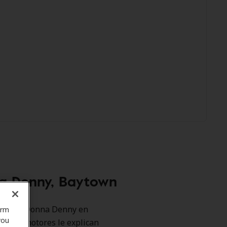
na Denny, Baytown
cas como Donna Denny en
orm
you
ros promotores le explican