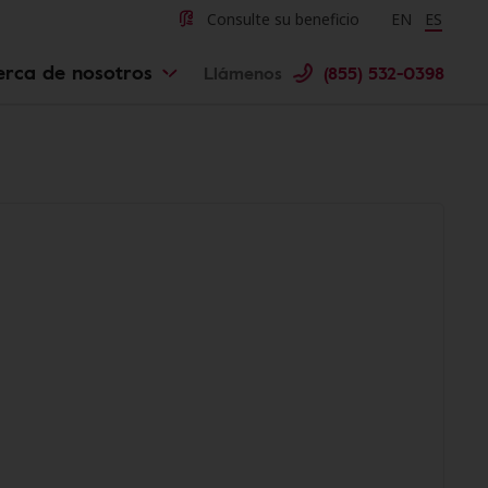
Consulte su beneficio
Change langu
EN
Cambiar 
ES
erca de nosotros
Llámenos
(855) 532-0398