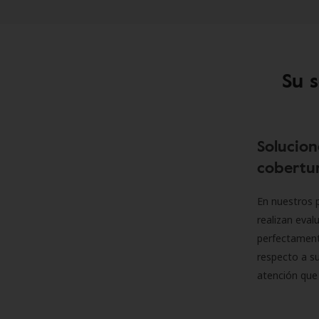
Su 
Solucion
cobertur
En nuestros p
realizan eva
perfectamente
respecto a su
atención que