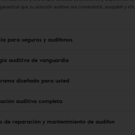
 garantizar que su atención auditiva sea conveniente, asequible y efic
cia para seguros y audífonos
gía auditiva de vanguardia
grama diseñado para usted
uación auditiva completa
os de reparación y mantenimiento de audífon