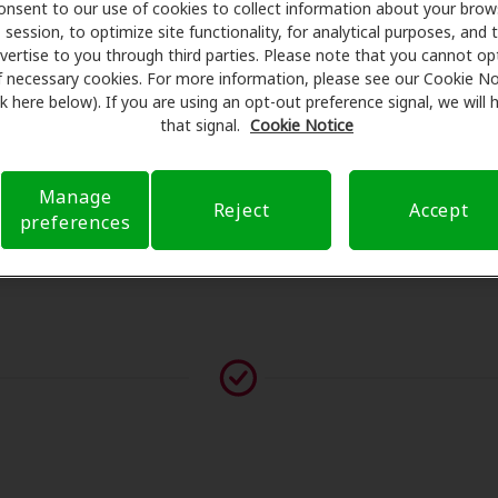
onsent to our use of cookies to collect information about your brow
man exámenes con profesionales licenciados para evaluacio
session, to optimize site functionality, for analytical purposes, and 
de su consulta en Donna Denny, Amplifon Hearing Health Car
vertise to you through third parties. Please note that you cannot op
educir sus gastos de bolsillo y de presentar una derivación
f necessary cookies. For more information, please see our Cookie No
ink here below). If you are using an opt-out preference signal, we will
ia de atención auditiva y liberarlo de preocupaciones con 
that signal.
Cookie Notice
bre el seguro y con opciones de pago flexibles cuando están
Manage
Reject
Accept
preferences
vor contáctenos si no aparece ningún proveedor en esta ub