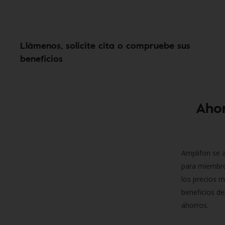
Llámenos, solicite cita o compruebe sus
beneficios
Ahor
Amplifon se a
para miembro
los precios m
beneficios de
ahorros.