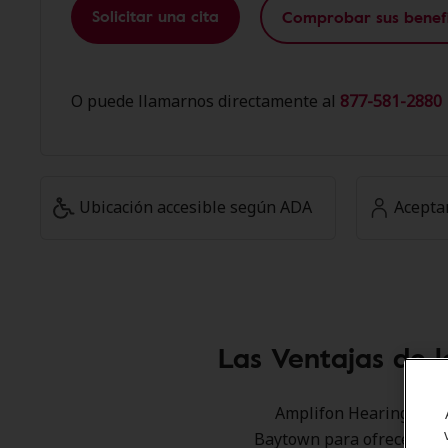
Solicitar una cita
Comprobar sus benefi
O puede llamarnos directamente al
877-581-2880 
Ubicación accesible según ADA
Acepta
Las Ventajas de 
Amplifon Hearing Healt
Baytown para ofrecer desc