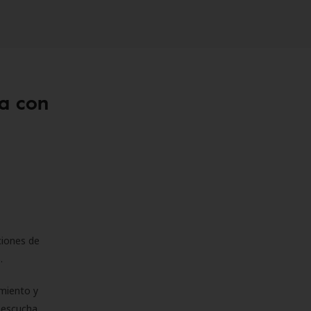
a con
ciones de
s.
miento y
e escucha