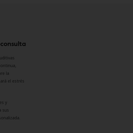
 consulta
uditivas
continua,
re la
ará el estrés
es y
a sus
sonalizada.