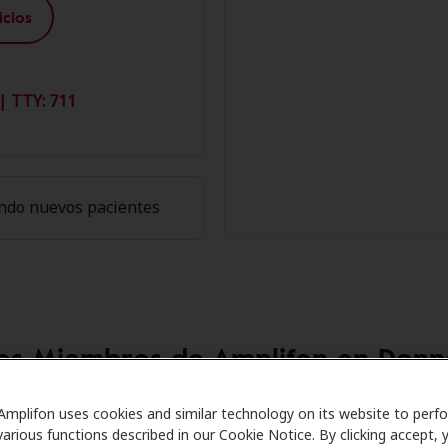
cios
| TTY: 711
ndo nuevos pacientes
los Miembros de Amplifon en Don
h Care se asocia con muchos planes de beneficios y clíni
Amplifon uses cookies and similar technology on its website to perf
various functions described in our Cookie Notice. By clicking accept, 
uentos especiales en audífonos y atención auditiva. Nuest