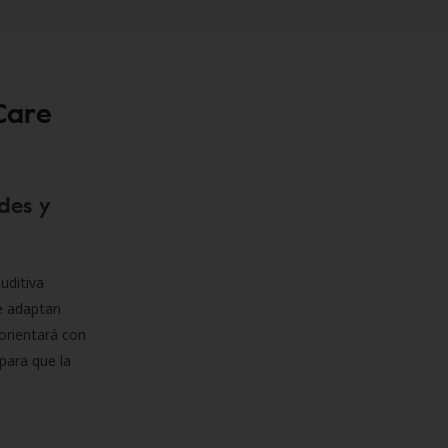
Care
des y
uditiva
se adaptan
orientará con
para que la