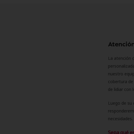
Atención
La atención d
personalizad
nuestro equip
cobertura de 
de lidiar con
Luego de su 
responderemo
necesidades. 
Sepa qué e