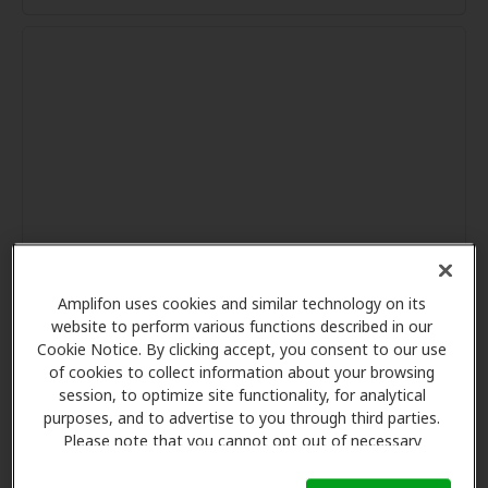
Amplifon uses cookies and similar technology on its
website to perform various functions described in our
Cookie Notice. By clicking accept, you consent to our use
of cookies to collect information about your browsing
session, to optimize site functionality, for analytical
purposes, and to advertise to you through third parties.
Please note that you cannot opt out of necessary
cookies. For more information, please see our Cookie
Notice (link here below). If you are using an opt-out