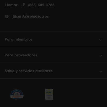
Llamar
(888) 685-0788
Carreras
Acerca de nosotros
Change language to English
EN
Cambiar idioma a español
ES
Para miembros
Para proveedores
Salud y servicios auxiliares