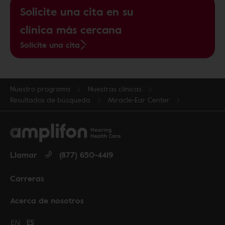
Solicite una cita en su
clínica más cercana
Solicite una cita
Nuestro programa
Nuestras clínicas
Resultados de búsqueda
Miracle-Ear Center
Llamar
(877) 650-4419
Carreras
Acerca de nosotros
Change language to English
EN
Cambiar idioma a español
ES