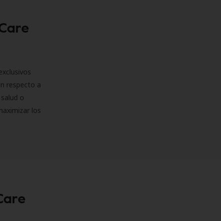
 Care
exclusivos
on respecto a
 salud o
maximizar los
Care