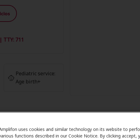
cios
| TTY: 711
Pediatric service:
Age birth+
os Miembros de Amplifon en Miracl
Amplifon uses cookies and similar technology on its website to perf
various functions described in our Cookie Notice. By clicking accept, 