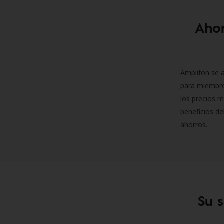
Ahor
Amplifon se a
para miembro
los precios m
beneficios de
ahorros.
Su 