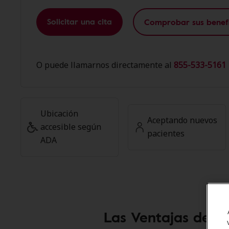
Solicitar una cita
Comprobar sus benefi
O puede llamarnos directamente al
855-533-5161 
Ubicación
Aceptando nuevos
accesible según
pacientes
ADA
Las Ventajas de l