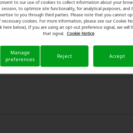
onsent to our use of cookies to collect information about your brow
session, to optimize site functionality, for analytical purposes, and 
th Care se asocia con muchos planes de beneficios y clínic
vertise to you through third parties. Please note that you cannot op
er descuentos especiales en audífonos y atención auditiva.
f necessary cookies. For more information, please see our Cookie No
programan exámenes con profesionales licenciados para eval
ink here below). If you are using an opt-out preference signal, we will
s de su consulta en Miracle Ear, Amplifon Hearing Health Car
that signal.
Cookie Notice
educir sus gastos de bolsillo y de presentar una derivación
ia de atención auditiva y liberarlo de preocupaciones con 
Manage
bre el seguro y con opciones de pago flexibles cuando están
Reject
Accept
preferences