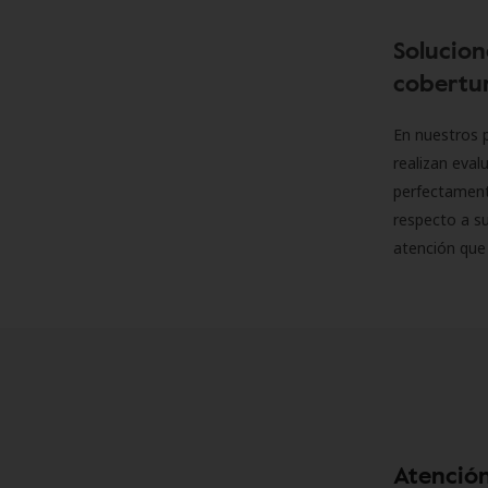
Solucion
cobertur
En nuestros p
realizan eva
perfectamente
respecto a su
atención que
Atención