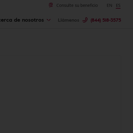
Consulte su beneficio
Change langu
EN
Cambiar 
ES
cerca de nosotros
Llámenos
(844) 518-3575