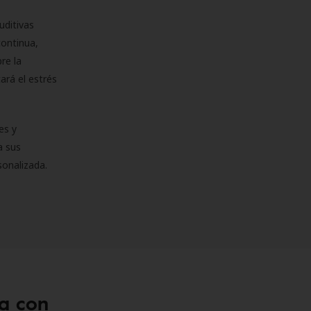
uditivas
continua,
re la
ará el estrés
es y
a sus
sonalizada.
a con