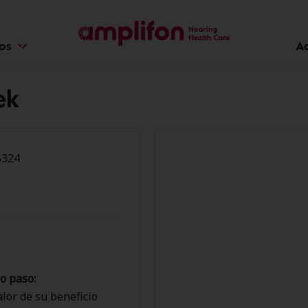
ios
A
ek
5324
o paso:
lor de su beneficio