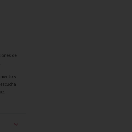
ciones de
s.
miento y
e escucha
az.