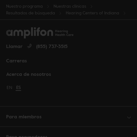
Nuestro programa
Nuestras clínicas
Resultados de búsqueda
Hearing Centers of Indiana
Llamar
(855) 737-3515
Carreras
Acerca de nosotros
Change language to English
EN
Cambiar idioma a español
ES
Para miembros
Para proveedores