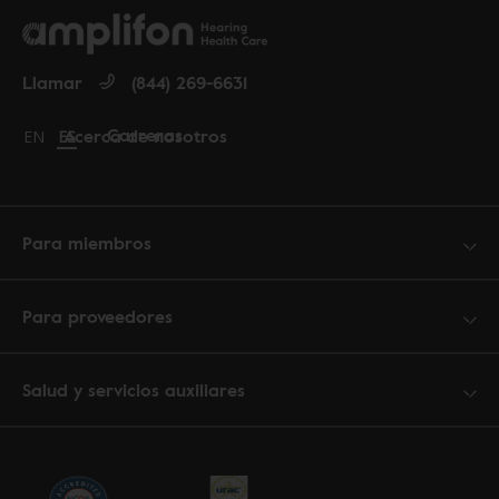
Llamar
(844) 269-6631
Carreras
Acerca de nosotros
Change language to English
EN
Cambiar idioma a español
ES
Para miembros
Para proveedores
Salud y servicios auxiliares