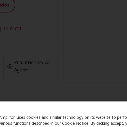
cios
| TTY: 711
Pediatric service:
Age 5+
 Miembros de Amplifon en Audiolo
Amplifon uses cookies and similar technology on its website to perf
various functions described in our Cookie Notice. By clicking accept, 