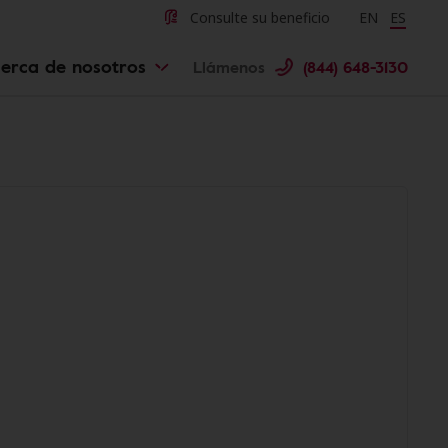
Consulte su beneficio
Change langu
EN
Cambiar 
ES
erca de nosotros
Llámenos
(844) 648-3130