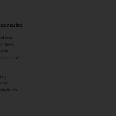
 consulta
uditivas
continua,
re la
ará el estrés
es y
a sus
sonalizada.