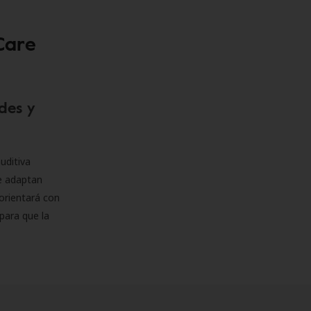
Care
des y
uditiva
se adaptan
orientará con
para que la