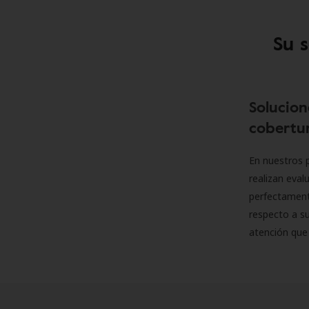
Su 
Solucion
cobertur
En nuestros p
realizan eva
perfectamente
respecto a su
atención que