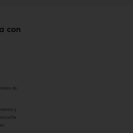
a con
ciones de
s.
miento y
e escucha
az.