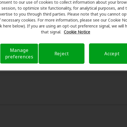
onsent to our use of cookies to collect information about your brow
Care se asocia con muchos planes de beneficios y clínicas c
session, to optimize site functionality, for analytical purposes, and 
uentos especiales en audífonos y atención auditiva. Nuest
vertise to you through third parties. Please note that you cannot op
man exámenes con profesionales licenciados para evaluacio
f necessary cookies. For more information, please see our Cookie No
ink here below). If you are using an opt-out preference signal, we will
tes de su consulta en Audiology Services, Amplifon Hearing H
that signal.
Cookie Notice
eguro para reducir sus gastos de bolsillo y de presentar una 
xperiencia de atención auditiva y liberarlo de preocupacion
 sobre el seguro y con opciones de pago flexibles cuando es
Manage
Reject
Accept
preferences