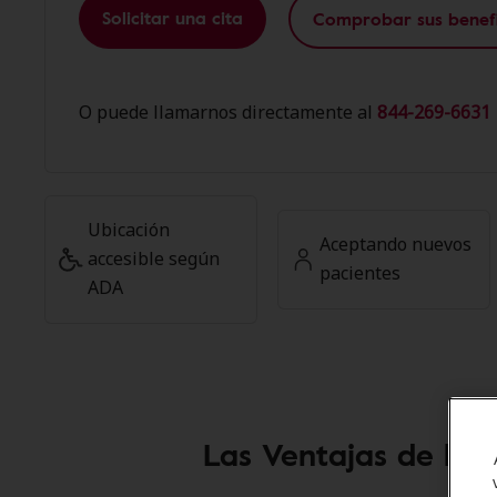
Solicitar una cita
Comprobar sus benefi
O puede llamarnos directamente al
844-269-6631 
Ubicación
Aceptando nuevos
accesible según
pacientes
ADA
Las Ventajas de los