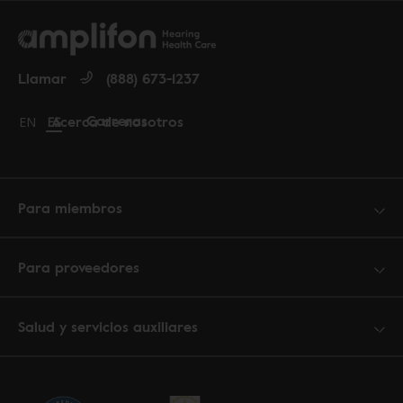
Llamar
(888) 673-1237
Carreras
Acerca de nosotros
Change language to English
EN
Cambiar idioma a español
ES
Para miembros
Para proveedores
Salud y servicios auxiliares