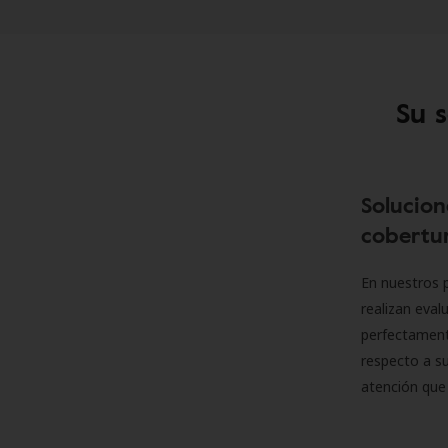
Su 
Solucion
cobertur
En nuestros p
realizan eva
perfectamente
respecto a su
atención que