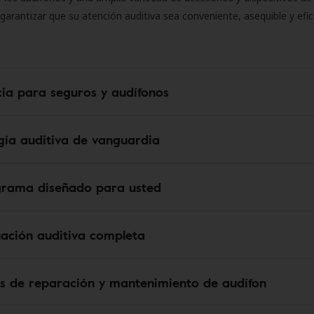
 garantizar que su atención auditiva sea conveniente, asequible y efic
cia para seguros y audífonos
gía auditiva de vanguardia
grama diseñado para usted
uación auditiva completa
os de reparación y mantenimiento de audífon