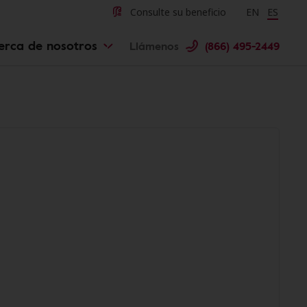
Consulte su beneficio
Change langu
EN
Cambiar 
ES
erca de nosotros
Llámenos
(866) 495-2449