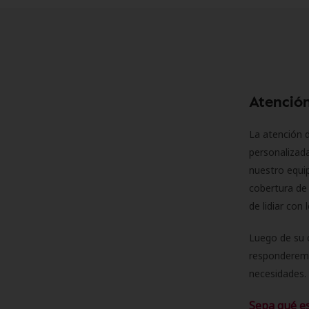
Atención
La atención d
personalizad
nuestro equip
cobertura de 
de lidiar con
Luego de su 
responderemo
necesidades. 
Sepa qué e