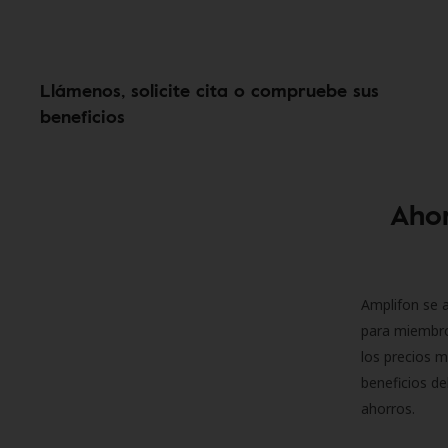
Llámenos, solicite cita o compruebe sus
beneficios
Ahor
Amplifon se a
para miembro
los precios m
beneficios de
ahorros.