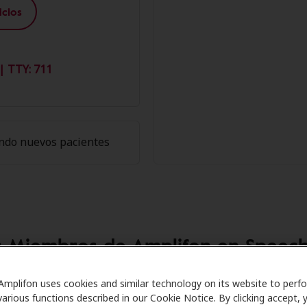
cios
| TTY: 711
ndo nuevos pacientes
s Miembros de Amplifon en Speech
Care se asocia con muchos planes de beneficios y clínicas
Amplifon uses cookies and similar technology on its website to perf
various functions described in our Cookie Notice. By clicking accept, 
entos especiales en audífonos y atención auditiva. Nuestros