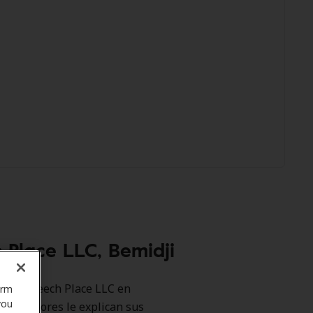
 Place LLC, Bemidji
 como Speech Place LLC en
orm
you
 promotores le explican sus