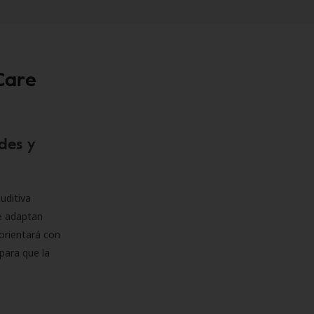
Care
des y
uditiva
se adaptan
orientará con
para que la