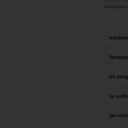
asistida para
Asisten
Tecnolo
Un pro
Su eval
Servici