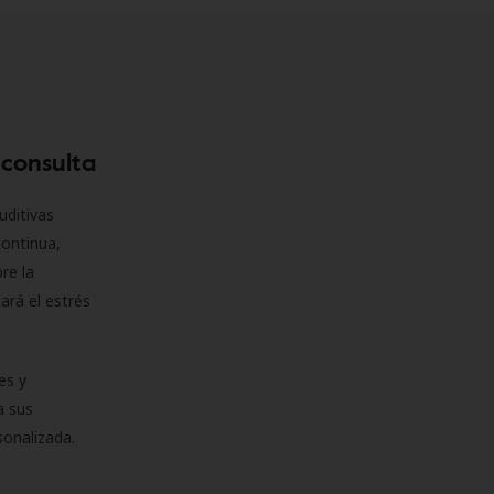
 consulta
uditivas
continua,
re la
ará el estrés
es y
a sus
sonalizada.