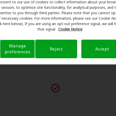
onsent to our use of cookies to collect information about your brow
ámenes con profesionales licenciados para evaluaciones, pr
session, to optimize site functionality, for analytical purposes, and 
consulta en Speech Place LLC, Amplifon Hearing Health Care s
vertise to you through third parties. Please note that you cannot op
educir sus gastos de bolsillo y de presentar una derivación
f necessary cookies. For more information, please see our Cookie No
ink here below). If you are using an opt-out preference signal, we will
ia de atención auditiva y liberarlo de preocupaciones con 
that signal.
Cookie Notice
bre el seguro y con opciones de pago flexibles cuando están
Manage
Reject
Accept
preferences
vor contáctenos si no aparece ningún proveedor en esta ub