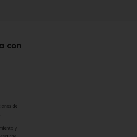
a con
ciones de
s.
miento y
e escucha