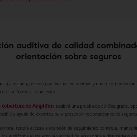
ión auditiva de calidad combinad
orientación sobre seguros
ínica asociada, recibirá una evaluación auditiva y una recomendación
 de audífonos si lo necesita.
cobertura de Amplifon
a
, recibirá una prueba de 60 días gratis, op
flexible y ayuda de expertos para presentar reclamaciones de seguro
compra, tendrá acceso a atención de seguimiento continua, manteni
 los audífonos y una amplia variedad de accesorios y dispositivos d