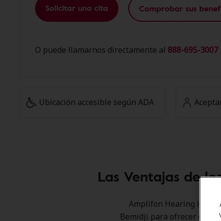
Solicitar una cita
Comprobar sus benefi
O puede llamarnos directamente al
888-695-3007 
Ubicación accesible según ADA
Acepta
Las Ventajas de lo
Amplifon Hearing Health 
Bemidji para ofrecer descu