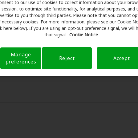
cuentos especiales en audífonos y atención auditiva. Nuest
onsent to our use of cookies to collect information about your brow
session, to optimize site functionality, for analytical purposes, and 
man exámenes con profesionales licenciados para evaluacio
vertise to you through third parties. Please note that you cannot op
es de su consulta en Innovative Hearing, Amplifon Hearing 
f necessary cookies. For more information, please see our Cookie No
eguro para reducir sus gastos de bolsillo y de presentar una 
ink here below). If you are using an opt-out preference signal, we will
xperiencia de atención auditiva y liberarlo de preocupacion
that signal.
Cookie Notice
 sobre el seguro y con opciones de pago flexibles cuando es
Manage
Reject
Accept
preferences