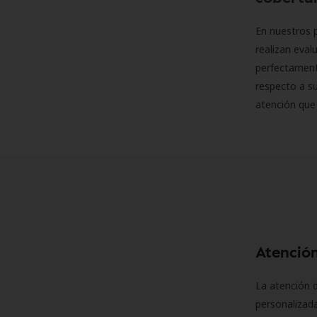
En nuestros p
realizan eva
perfectamente
respecto a su
atención que
Atención
La atención d
personalizad