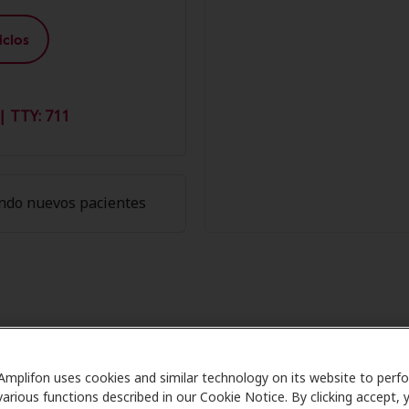
cios
| TTY: 711
ndo nuevos pacientes
 Miembros de Amplifon en Innovati
Amplifon uses cookies and similar technology on its website to perf
are se asocia con muchos planes de beneficios y clínicas 
various functions described in our Cookie Notice. By clicking accept, 