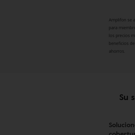
Amplifon se a
para miembro
los precios m
beneficios de
ahorros.
Su 
Solucion
cobertur