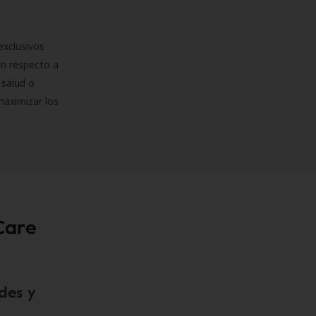
exclusivos
on respecto a
 salud o
maximizar los
Care
des y