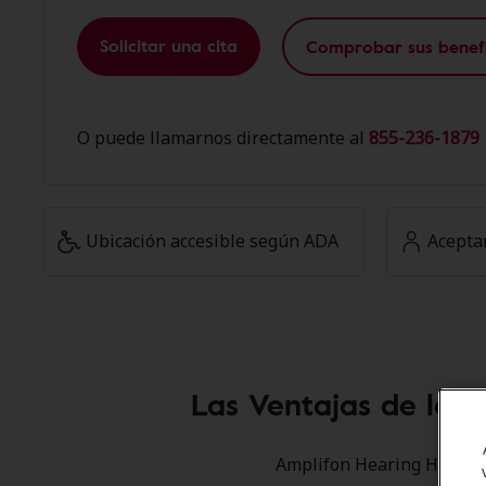
Solicitar una cita
Comprobar sus benefi
O puede llamarnos directamente al
855-236-1879 
Ubicación accesible según ADA
Acepta
Las Ventajas de los
Amplifon Hearing Health C