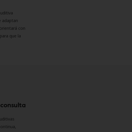
uditiva
se adaptan
orientará con
para que la
 consulta
uditivas
continua,