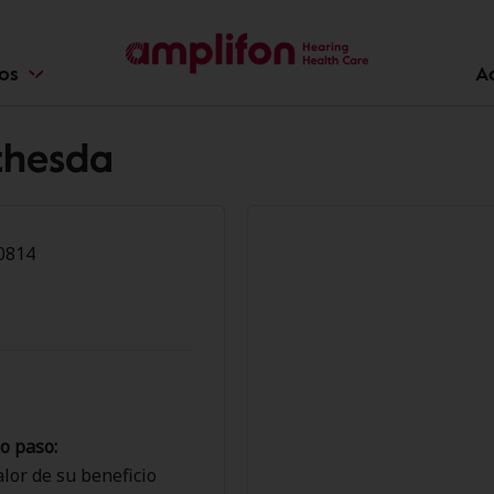
ios
A
thesda
0814
o paso:
lor de su beneficio