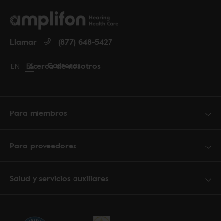
Llamar
(877) 648-5427
Carreras
Acerca de nosotros
Change language to English
EN
Cambiar idioma a español
ES
Para miembros
Para proveedores
Salud y servicios auxiliares