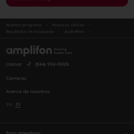
Nuestro programa
Nuestras clínicas
Resultados de búsqueda
AudioNova
Llamar
(844) 924-0026
Carreras
Acerca de nosotros
Change language to English
EN
Cambiar idioma a español
ES
Para miembros