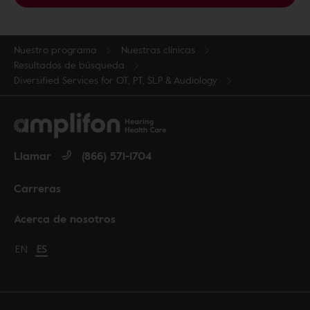
Nuestro programa
Nuestras clínicas
Resultados de búsqueda
Diversified Services for OT, PT, SLP & Audiology
Llamar
(866) 571-1704
Carreras
Acerca de nosotros
Change language to English
EN
Cambiar idioma a español
ES