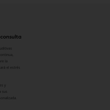
 consulta
uditivas
continua,
re la
ará el estrés
es y
a sus
sonalizada.