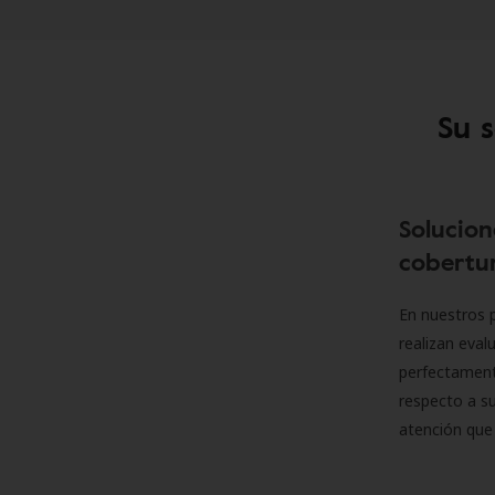
Su 
Solucion
cobertur
En nuestros p
realizan eva
perfectamente
respecto a su
atención que