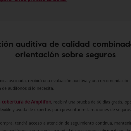
ión auditiva de calidad combinad
orientación sobre seguros
ínica asociada, recibirá una evaluación auditiva y una recomendación
 de audífonos si lo necesita.
cobertura de Amplifon
a
, recibirá una prueba de 60 días gratis, op
flexible y ayuda de expertos para presentar reclamaciones de seguro
compra, tendrá acceso a atención de seguimiento continua, manteni
 los audífonos y una amplia variedad de accesorios y dispositivos d