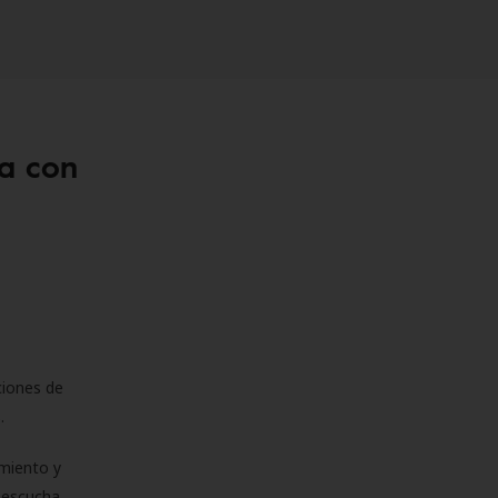
a con
ciones de
s.
miento y
e escucha