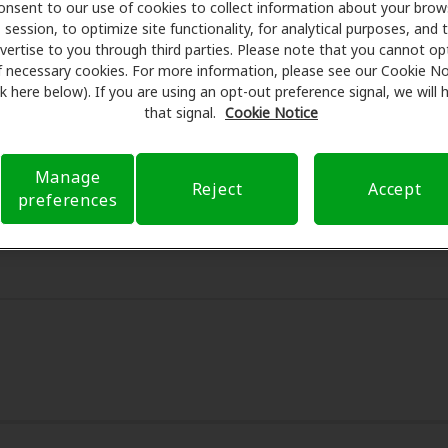
onsent to our use of cookies to collect information about your brow
session, to optimize site functionality, for analytical purposes, and 
re se asocia con muchos planes de beneficios y clínicas 
vertise to you through third parties. Please note that you cannot op
idge para ofrecer descuentos especiales en audífonos y ate
f necessary cookies. For more information, please see our Cookie No
ink here below). If you are using an opt-out preference signal, we will
us beneficios y programan exámenes con profesionales licen
that signal.
Cookie Notice
ón al cliente. Antes de su consulta en South Suburban Hear
encarga de verificar su cobertura de seguro para reducir sus
Nuestro objetivo es hacer transparente su experiencia de at
Manage
Reject
Accept
estro apoyo cuando tiene preguntas sobre el seguro y con o
preferences
cuando están disponibles.