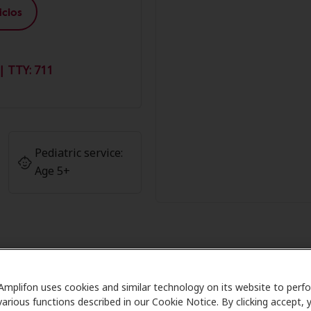
cios
| TTY: 711
Pediatric service:
Age 5+
os de Amplifon en South Suburban 
Amplifon uses cookies and similar technology on its website to perf
Ridge
various functions described in our Cookie Notice. By clicking accept, 