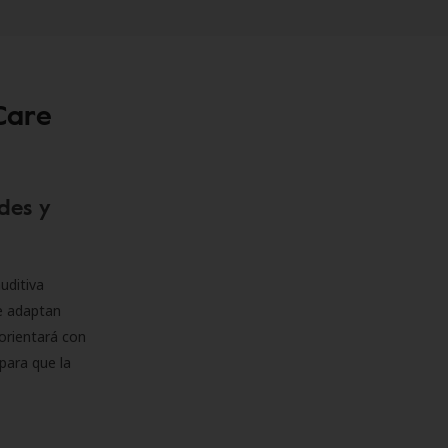
Care
des y
uditiva
se adaptan
orientará con
para que la