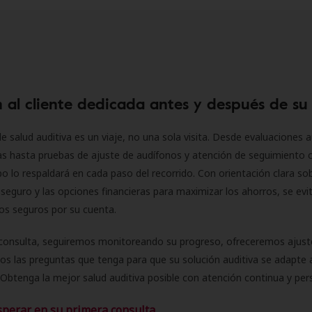
 al cliente dedicada antes y después de su
e salud auditiva es un viaje, no una sola visita. Desde evaluaciones a
as hasta pruebas de ajuste de audífonos y atención de seguimiento 
o lo respaldará en cada paso del recorrido. Con orientación clara sob
seguro y las opciones financieras para maximizar los ahorros, se evit
 los seguros por su cuenta.
consulta, seguiremos monitoreando su progreso, ofreceremos ajust
s las preguntas que tenga para que su solución auditiva se adapte 
Obtenga la mejor salud auditiva posible con atención continua y per
sperar en su primera consulta.