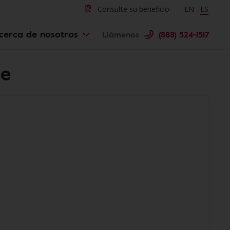
Consulte su beneficio
Change langu
EN
Cambiar 
ES
cerca de nosotros
Llámenos
(888) 524-1517
ge