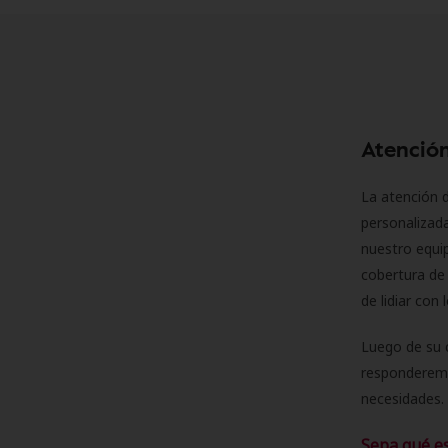
Atención
La atención d
personalizad
nuestro equip
cobertura de 
de lidiar con
Luego de su 
responderemo
necesidades. 
Sepa qué e