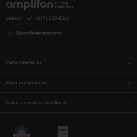
Llamar
(877) 355-1390
Carreras
Acerca de nosotros
Change language to English
EN
Cambiar idioma a español
ES
Para miembros
Para proveedores
Salud y servicios auxiliares