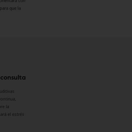
orientará con
para que la
 consulta
uditivas
continua,
re la
ará el estrés