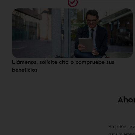
Llámenos, solicite cita o compruebe sus
beneficios
Ahor
Amplifon se a
para miembro