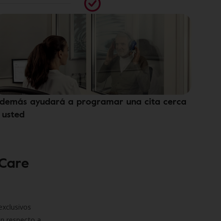
demás ayudará a programar una cita cerca
 usted
 Care
exclusivos
on respecto a