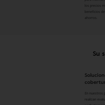
los precios m
beneficios de
ahorros.
Su 
Solucion
cobertur
En nuestros p
realizan eva