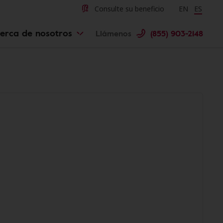
Consulte su beneficio
Change langu
EN
Cambiar 
ES
erca de nosotros
Llámenos
(855) 903-2148