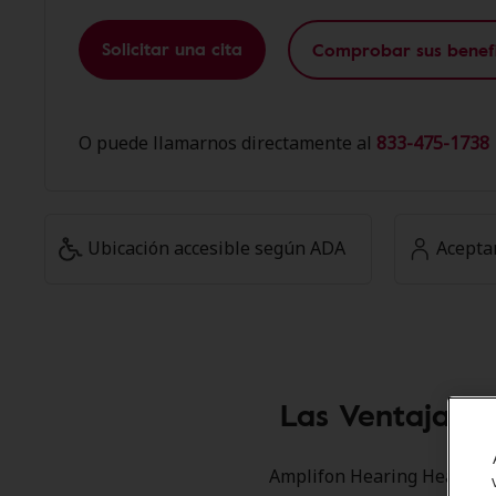
Solicitar una cita
Comprobar sus benefi
O puede llamarnos directamente al
833-475-1738 
Ubicación accesible según ADA
Acepta
Las Ventajas 
Amplifon Hearing Health Ca