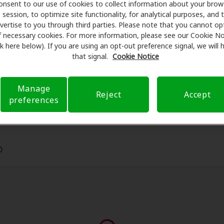
les en audífonos y atención auditiva. Nuestros promotores l
onsent to our use of cookies to collect information about your brow
session, to optimize site functionality, for analytical purposes, and 
rofesionales licenciados para evaluaciones, pruebas de ajus
vertise to you through third parties. Please note that you cannot op
dioNova, Amplifon Hearing Health Care se encarga de verif
f necessary cookies. For more information, please see our Cookie No
de bolsillo y de presentar una derivación. Nuestro objetivo
ink here below). If you are using an opt-out preference signal, we will
ditiva y liberarlo de preocupaciones con nuestro apoyo cuan
that signal.
Cookie Notice
uro y con opciones de pago flexibles cuando están disponib
Manage
Reject
Accept
preferences
0