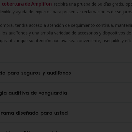
cobertura de Amplifon
a
, recibirá una prueba de 60 días gratis, op
flexible y ayuda de expertos para presentar reclamaciones de seguro
compra, tendrá acceso a atención de seguimiento continua, manteni
 los audífonos y una amplia variedad de accesorios y dispositivos d
 garantizar que su atención auditiva sea conveniente, asequible y efic
cia para seguros y audífonos
gía auditiva de vanguardia
grama diseñado para usted