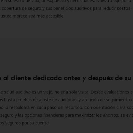
 a su estilo de vida, presupuesto y necesidades. Nuestro equipo lo 
 cobertura de seguro y sus beneficios auditivos para reducir costos, 
 usted merece sea más accesible.
 al cliente dedicada antes y después de su
e salud auditiva es un viaje, no una sola visita. Desde evaluaciones a
as hasta pruebas de ajuste de audífonos y atención de seguimiento 
o lo respaldará en cada paso del recorrido. Con orientación clara sob
seguro y las opciones financieras para maximizar los ahorros, se evit
 los seguros por su cuenta.