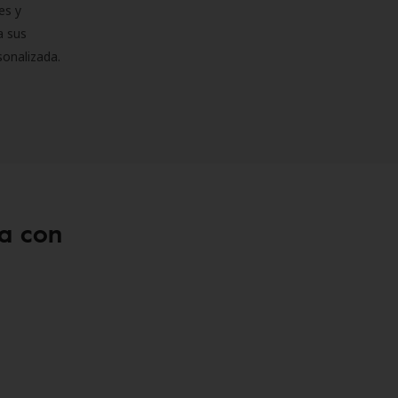
es y
a sus
sonalizada.
a con