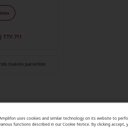
cios
| TTY: 711
ndo nuevos pacientes
de los Miembros de Amplifon en Au
Amplifon uses cookies and similar technology on its website to perf
re se asocia con muchos planes de beneficios y clínicas c
various functions described in our Cookie Notice. By clicking accept, 