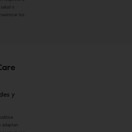
 salud o
maximizar los
Care
des y
uditiva
se adaptan