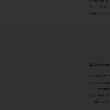
perfectamente
respecto a su
atención que
Atención
La atención d
personalizad
nuestro equip
cobertura de 
de lidiar con