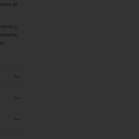
ciones de
s.
miento y
e escucha
az.