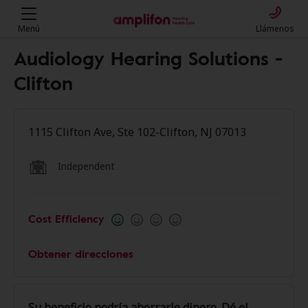
Menú
Llámenos
Audiology Hearing Solutions -
Clifton
1115 Clifton Ave, Ste 102-Clifton, NJ 07013
Independent
Cost Efficiency
Obtener direcciones
Su beneficio podría ahorrarle dinero. Dé el