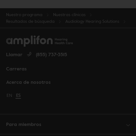
Nuestro programa
Nuestras clínicas
Resultados de búsqueda
Audiology Hearing Solutions
Llamar
(855) 737-3515
Carreras
Acerca de nosotros
Change language to English
EN
Cambiar idioma a español
ES
Para miembros