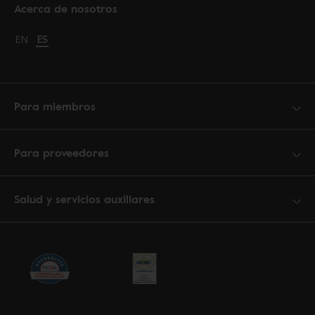
Acerca de nosotros
Change language to English
EN
Cambiar idioma a español
ES
Para miembros
Para proveedores
Salud y servicios auxiliares