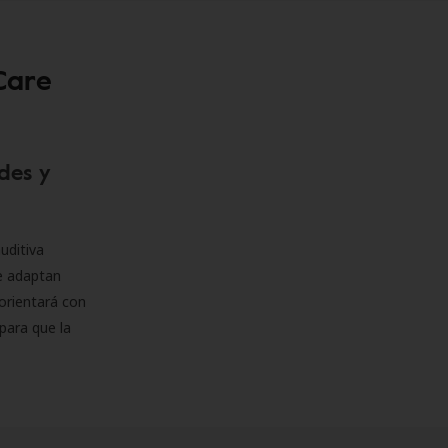
Care
des y
uditiva
se adaptan
orientará con
para que la