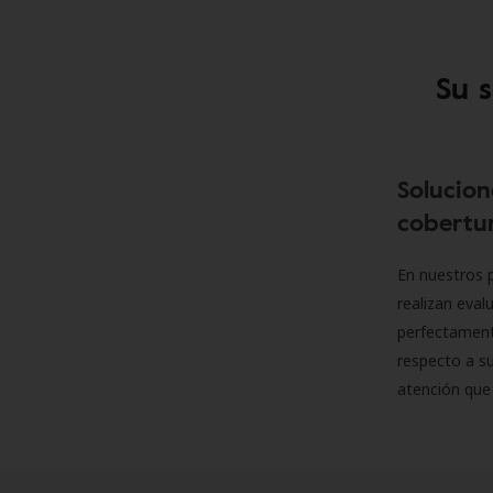
Su 
Solucion
cobertur
En nuestros p
realizan eva
perfectamente
respecto a su
atención que