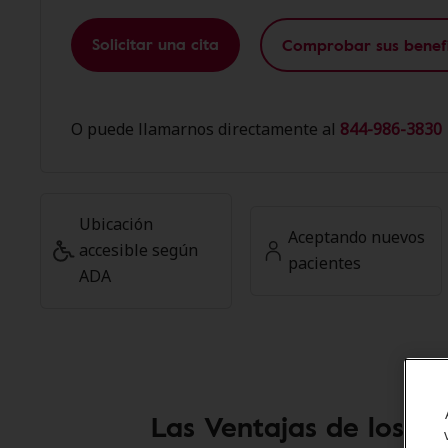
Solicitar una cita
Comprobar sus benefi
O puede llamarnos directamente al
844-986-3830 
Ubicación
Aceptando nuevos
accesible según
pacientes
ADA
Las Ventajas de los M