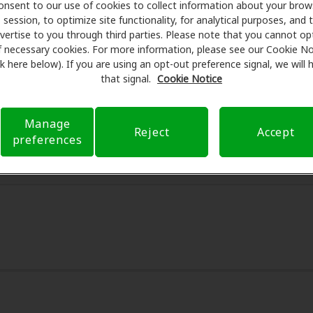
onsent to our use of cookies to collect information about your brow
session, to optimize site functionality, for analytical purposes, and 
are se asocia con muchos planes de beneficios y clínicas 
vertise to you through third parties. Please note that you cannot op
scuentos especiales en audífonos y atención auditiva. Nues
f necessary cookies. For more information, please see our Cookie No
man exámenes con profesionales licenciados para evaluacio
ink here below). If you are using an opt-out preference signal, we will
s de su consulta en New England Audiology, Amplifon Hearing
that signal.
Cookie Notice
eguro para reducir sus gastos de bolsillo y de presentar una 
xperiencia de atención auditiva y liberarlo de preocupacion
Manage
Reject
Accept
 sobre el seguro y con opciones de pago flexibles cuando es
preferences