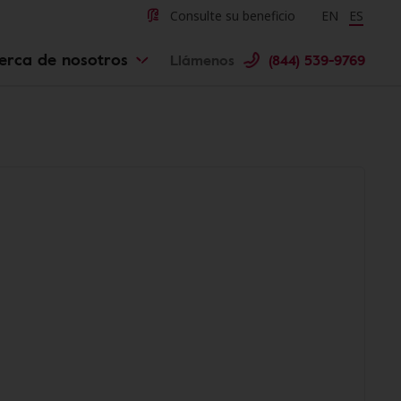
Consulte su beneficio
Change langu
EN
Cambiar 
ES
erca de nosotros
Llámenos
(844) 539-9769