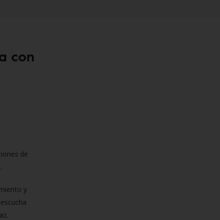
a con
ciones de
s.
miento y
e escucha
az.