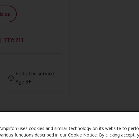
cios
| TTY: 711
Pediatric service:
Age 3+
Amplifon uses cookies and similar technology on its website to perf
iembros de Amplifon en New Engl
various functions described in our Cookie Notice. By clicking accept, 