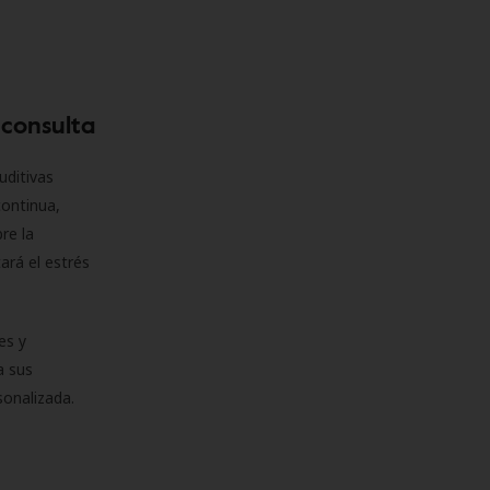
 consulta
uditivas
continua,
re la
ará el estrés
es y
a sus
sonalizada.