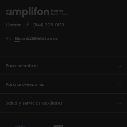
Llamar
(844) 203-0129
Carreras
Acerca de nosotros
Change language to English
EN
Cambiar idioma a español
ES
Para miembros
Para proveedores
Salud y servicios auxiliares