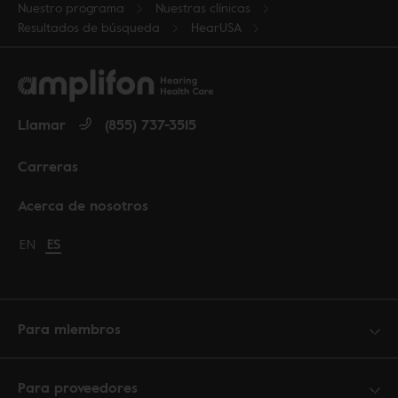
Nuestro programa
Nuestras clínicas
Resultados de búsqueda
HearUSA
Llamar
(855) 737-3515
Carreras
Acerca de nosotros
Change language to English
EN
Cambiar idioma a español
ES
Para miembros
Para proveedores