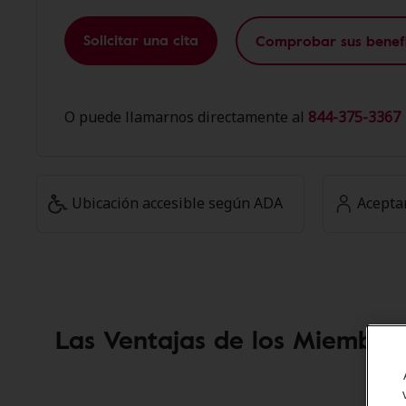
Solicitar una cita
Comprobar sus benefi
O puede llamarnos directamente al
844-375-3367 
Ubicación accesible según ADA
Acepta
Las Ventajas de los Miembros