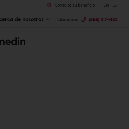
Consulte su beneficio
Change langu
EN
Cambiar 
ES
cerca de nosotros
Llámenos
(866) 217-1483
unedin