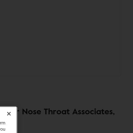
t Ear Nose Throat Associates,
orm
you