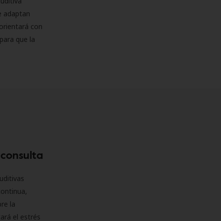
uditiva
se adaptan
orientará con
para que la
 consulta
uditivas
continua,
re la
ará el estrés