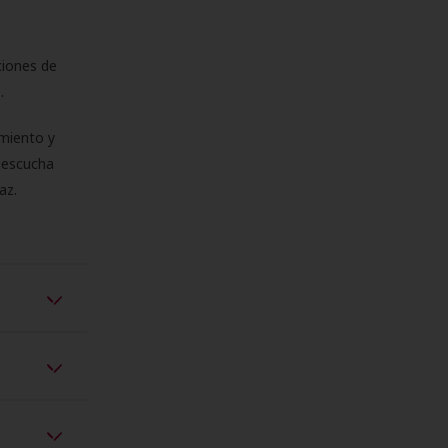
ciones de
s.
miento y
e escucha
az.