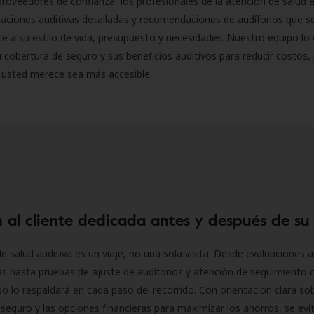
roveedores de confianza, los profesionales de la atención de salud a
luaciones auditivas detalladas y recomendaciones de audífonos que 
 a su estilo de vida, presupuesto y necesidades. Nuestro equipo lo 
 cobertura de seguro y sus beneficios auditivos para reducir costos, 
 usted merece sea más accesible.
 al cliente dedicada antes y después de su
e salud auditiva es un viaje, no una sola visita. Desde evaluaciones a
as hasta pruebas de ajuste de audífonos y atención de seguimiento 
o lo respaldará en cada paso del recorrido. Con orientación clara sob
seguro y las opciones financieras para maximizar los ahorros, se evit