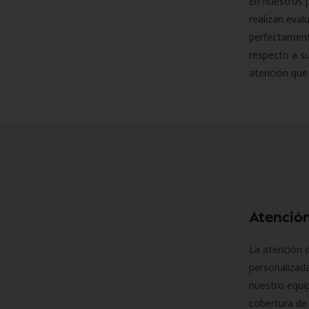
En nuestros p
realizan eva
perfectamente
respecto a su
atención que
Atención
La atención d
personalizad
nuestro equip
cobertura de 