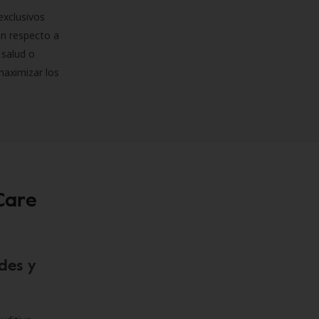
exclusivos
on respecto a
 salud o
maximizar los
Care
des y