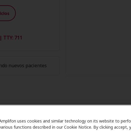
cios
| TTY: 711
ndo nuevos pacientes
 de Amplifon en Hearing Center a
Dunedin
Amplifon uses cookies and similar technology on its website to perf
various functions described in our Cookie Notice. By clicking accept, 