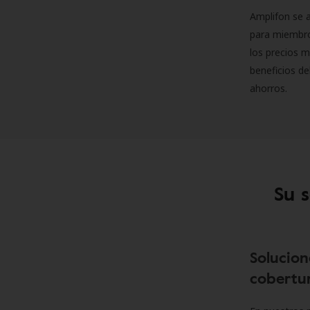
Amplifon se a
para miembro
los precios m
beneficios de
ahorros.
Su 
Solucion
cobertur