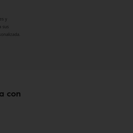
es y
a sus
sonalizada.
a con