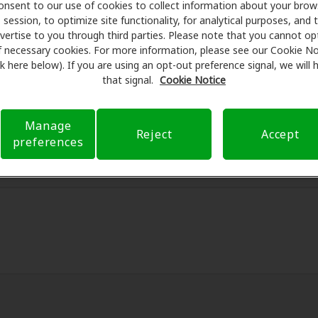
Care se asocia con muchos planes de beneficios y clínicas c
onsent to our use of cookies to collect information about your brow
session, to optimize site functionality, for analytical purposes, and 
Dunedin para ofrecer descuentos especiales en audífonos y 
vertise to you through third parties. Please note that you cannot op
us beneficios y programan exámenes con profesionales licen
f necessary cookies. For more information, please see our Cookie No
ión al cliente. Antes de su consulta en Hearing Center at E
ink here below). If you are using an opt-out preference signal, we will
re se encarga de verificar su cobertura de seguro para reduc
that signal.
Cookie Notice
ción. Nuestro objetivo es hacer transparente su experienci
nes con nuestro apoyo cuando tiene preguntas sobre el segu
Manage
Reject
Accept
flexibles cuando están disponibles.
preferences