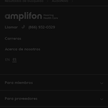
Resultados de búsqueda
AudioNova
Llamar
(866) 932-0329
Carreras
Acerca de nosotros
Change language to English
EN
Cambiar idioma a español
ES
Para miembros
Para proveedores