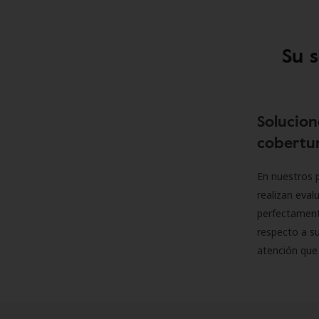
Su 
Solucion
cobertur
En nuestros p
realizan eva
perfectamente
respecto a su
atención que