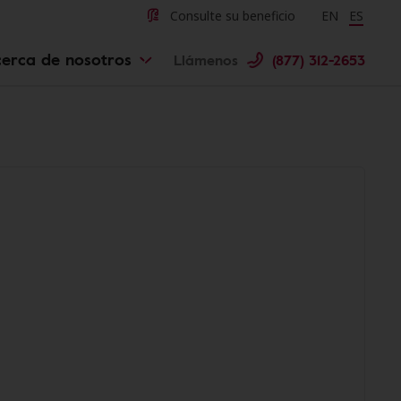
Consulte su beneficio
Change langu
EN
Cambiar 
ES
erca de nosotros
Llámenos
(877) 312-2653