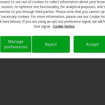
onsent to our use of cookies to collect information about your brow
session, to optimize site functionality, for analytical purposes, and 
are se asocia con muchos planes de beneficios y clínicas 
vertise to you through third parties. Please note that you cannot op
descuentos especiales en audífonos y atención auditiva. Nues
f necessary cookies. For more information, please see our Cookie No
man exámenes con profesionales licenciados para evaluacio
ink here below). If you are using an opt-out preference signal, we will
tes de su consulta en Miracle-Ear Center, Amplifon Hearing H
that signal.
Cookie Notice
eguro para reducir sus gastos de bolsillo y de presentar una 
xperiencia de atención auditiva y liberarlo de preocupacion
Manage
 sobre el seguro y con opciones de pago flexibles cuando es
Reject
Accept
preferences
2