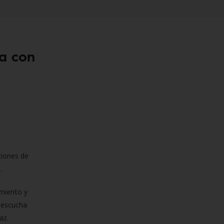
a con
ciones de
s.
miento y
e escucha
az.