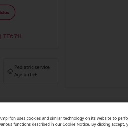
cios
| TTY: 711
Pediatric service:
Age birth+
iembros de Amplifon en Miracle-Ea
Amplifon uses cookies and similar technology on its website to perf
various functions described in our Cookie Notice. By clicking accept, 