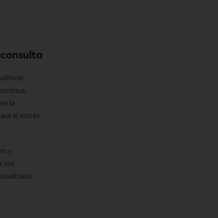
 consulta
uditivas
continua,
re la
ará el estrés
es y
a sus
sonalizada.