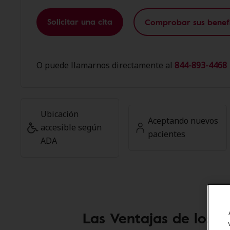
Solicitar una cita
Comprobar sus benefi
O puede llamarnos directamente al
844-893-4468 
Ubicación
Aceptando nuevos
accesible según
pacientes
ADA
Las Ventajas de los M