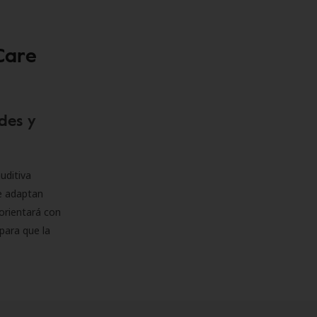
Care
des y
uditiva
se adaptan
orientará con
para que la