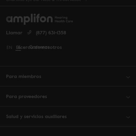
Llamar
(877) 631-1358
Carreras
Acerca de nosotros
Change language to English
EN
Cambiar idioma a español
ES
Para miembros
Para proveedores
Salud y servicios auxiliares