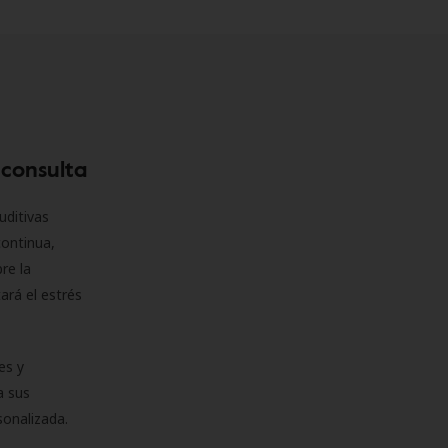
 consulta
uditivas
continua,
re la
ará el estrés
es y
a sus
sonalizada.