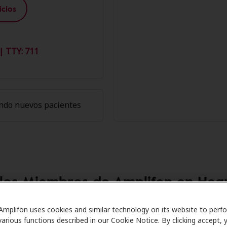
cios
| TTY: 711
ndo nuevos pacientes
 los Miembros de Amplifon en Hear
are se asocia con muchos planes de beneficios y clínicas c
Amplifon uses cookies and similar technology on its website to perf
various functions described in our Cookie Notice. By clicking accept, 
s especiales en audífonos y atención auditiva. Nuestros pro