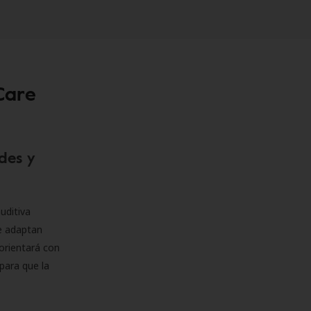
Care
des y
uditiva
se adaptan
orientará con
para que la