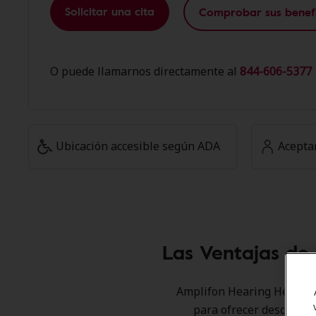
Solicitar una cita
Comprobar sus benefi
O puede llamarnos directamente al
844-606-5377 
Ubicación accesible según ADA
Acepta
Las Ventajas de
Amplifon Hearing Health C
para ofrecer descuento