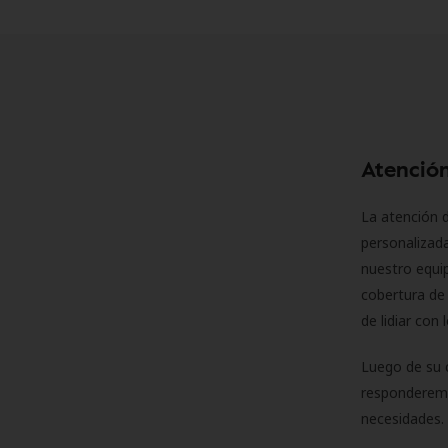
Atención
La atención d
personalizad
nuestro equip
cobertura de 
de lidiar con
Luego de su 
responderemo
necesidades. 