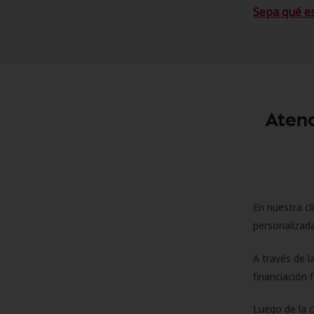
Sepa qué e
Atenc
En nuestra cl
personalizada
A través de l
financiación 
Luego de la 