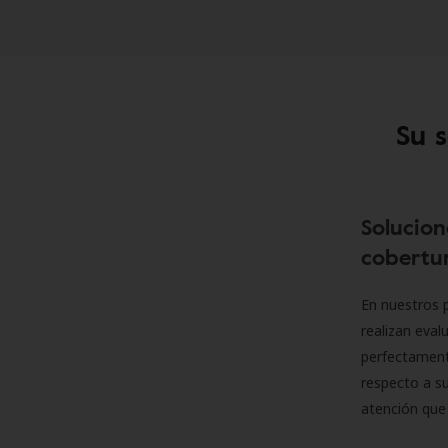
Su 
Solucion
cobertur
En nuestros p
realizan eva
perfectamente
respecto a su
atención que