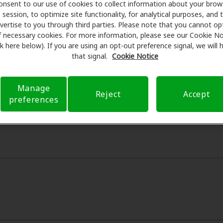
onsent to our use of cookies to collect information about your brow
ámenes con profesionales licenciados para evaluaciones, pr
session, to optimize site functionality, for analytical purposes, and 
nsulta en HearUSA, Amplifon Hearing Health Care se encarga d
vertise to you through third parties. Please note that you cannot op
stos de bolsillo y de presentar una derivación. Nuestro obj
f necessary cookies. For more information, please see our Cookie No
ink here below). If you are using an opt-out preference signal, we will
ión auditiva y liberarlo de preocupaciones con nuestro apoy
that signal.
Cookie Notice
l seguro y con opciones de pago flexibles cuando están disp
Manage
Reject
Accept
preferences
5