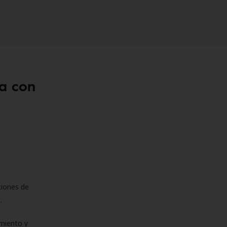
a con
ciones de
s.
miento y