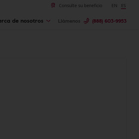
Consulte su beneficio
Change langu
EN
Cambiar 
ES
erca de nosotros
Llámenos
(888) 603-9953