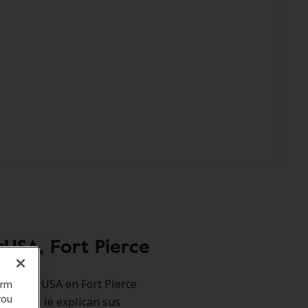
USA, Fort Pierce
omo HearUSA en Fort Pierce
orm
you
motores le explican sus